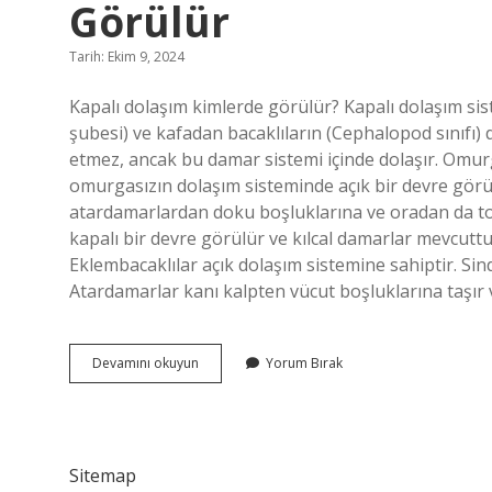
Görülür
Tarih: Ekim 9, 2024
Kapalı dolaşım kimlerde görülür? Kapalı dolaşım sis
şubesi) ve kafadan bacaklıların (Cephalopod sınıfı) 
etmez, ancak bu damar sistemi içinde dolaşır. Omu
omurgasızın dolaşım sisteminde açık bir devre görül
atardamarlardan doku boşluklarına ve oradan da to
kapalı bir devre görülür ve kılcal damarlar mevcutt
Eklembacaklılar açık dolaşım sistemine sahiptir. Sin
Atardamarlar kanı kalpten vücut boşluklarına taşır
Kapalı
Devamını okuyun
Yorum Bırak
Kan
Dolaşımı
Hangi
Canlılarda
Görülür
Sitemap