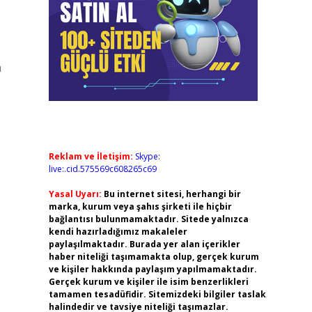
a
Reklam ve İletişim:
Skype:
live:.cid.575569c608265c69
Yasal Uyarı:
Bu internet sitesi, herhangi bir
marka, kurum veya şahıs şirketi ile hiçbir
bağlantısı bulunmamaktadır. Sitede yalnızca
kendi hazırladığımız makaleler
paylaşılmaktadır. Burada yer alan içerikler
haber niteliği taşımamakta olup, gerçek kurum
ve kişiler hakkında paylaşım yapılmamaktadır.
Gerçek kurum ve kişiler ile isim benzerlikleri
tamamen tesadüfidir. Sitemizdeki bilgiler taslak
halindedir ve tavsiye niteliği taşımazlar.