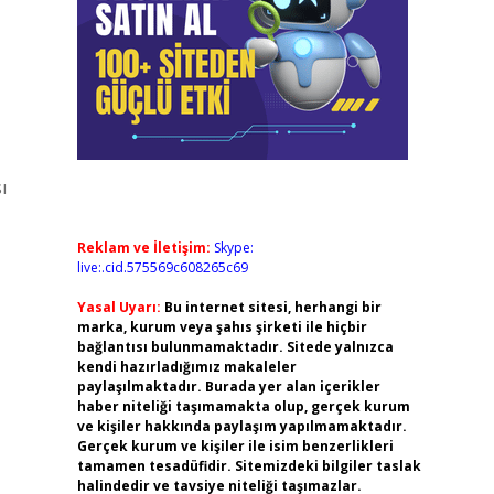
ı
Reklam ve İletişim:
Skype:
live:.cid.575569c608265c69
Yasal Uyarı:
Bu internet sitesi, herhangi bir
marka, kurum veya şahıs şirketi ile hiçbir
bağlantısı bulunmamaktadır. Sitede yalnızca
kendi hazırladığımız makaleler
paylaşılmaktadır. Burada yer alan içerikler
haber niteliği taşımamakta olup, gerçek kurum
ve kişiler hakkında paylaşım yapılmamaktadır.
Gerçek kurum ve kişiler ile isim benzerlikleri
tamamen tesadüfidir. Sitemizdeki bilgiler taslak
halindedir ve tavsiye niteliği taşımazlar.