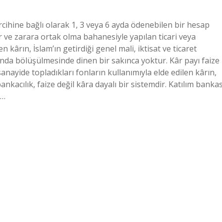
rcihine bağlı olarak 1, 3 veya 6 ayda ödenebilen bir hesap
r ve zarara ortak olma bahanesiyle yapılan ticari veya
n kârın, İslam’ın getirdiği genel mali, iktisat ve ticaret
sında bölüşülmesinde dinen bir sakınca yoktur. Kâr payı faize
anayide topladıkları fonların kullanımıyla elde edilen kârın,
ankacılık, faize değil kâra dayalı bir sistemdir. Katılım bankas
a…