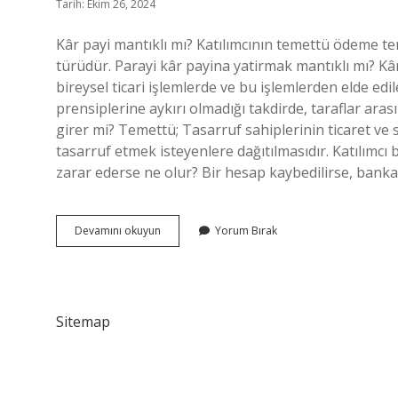
Tarih: Ekim 26, 2024
Kâr payi mantıklı mı? Katılımcının temettü ödeme te
türüdür. Parayi kâr payina yatirmak mantıklı mı? Kâ
bireysel ticari işlemlerde ve bu işlemlerden elde edile
prensiplerine aykırı olmadığı takdirde, taraflar ara
girer mi? Temettü; Tasarruf sahiplerinin ticaret ve s
tasarruf etmek isteyenlere dağıtılmasıdır. Katılımcı b
zarar ederse ne olur? Bir hesap kaybedilirse, bank
Kâr
Devamını okuyun
Yorum Bırak
Payından
Zarar
Eden
Var
Mı
Sitemap