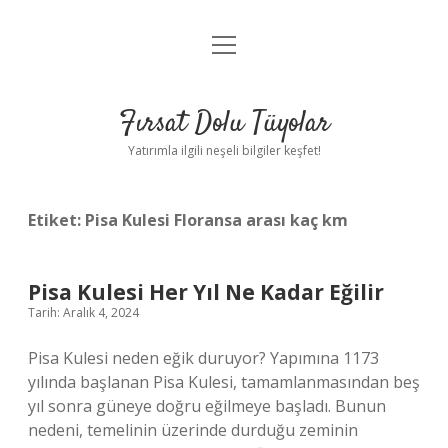
menüyü
Gizlilik Politikası
aç
Hakkımızda
Fırsat Dolu Tüyolar
Yasal Uyarı
Yatırımla ilgili neşeli bilgiler keşfet!
Etiket:
Pisa Kulesi Floransa arası kaç km
Pisa Kulesi Her Yıl Ne Kadar Eğilir
Tarih: Aralık 4, 2024
Pisa Kulesi neden eğik duruyor? Yapımına 1173
yılında başlanan Pisa Kulesi, tamamlanmasından beş
yıl sonra güneye doğru eğilmeye başladı. Bunun
nedeni, temelinin üzerinde durduğu zeminin