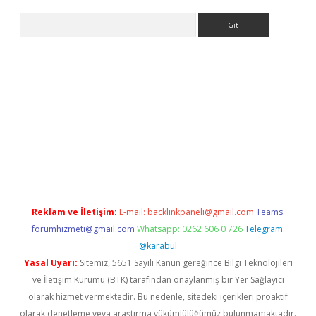
Arama
ş
elexbett.net
tulipbetgiris.org
Reklam ve İletişim:
E-mail:
backlinkpaneli@gmail.com
Teams:
forumhizmeti@gmail.com
Whatsapp: 0262 606 0 726
Telegram:
@karabul
Yasal Uyarı:
Sitemiz, 5651 Sayılı Kanun gereğince Bilgi Teknolojileri
ve İletişim Kurumu (BTK) tarafından onaylanmış bir Yer Sağlayıcı
olarak hizmet vermektedir. Bu nedenle, sitedeki içerikleri proaktif
olarak denetleme veya araştırma yükümlülüğümüz bulunmamaktadır.