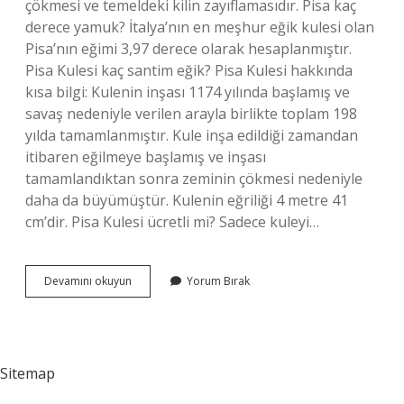
çökmesi ve temeldeki kilin zayıflamasıdır. Pisa kaç
derece yamuk? İtalya’nın en meşhur eğik kulesi olan
Pisa’nın eğimi 3,97 derece olarak hesaplanmıştır.
Pisa Kulesi kaç santim eğik? Pisa Kulesi hakkında
kısa bilgi: Kulenin inşası 1174 yılında başlamış ve
savaş nedeniyle verilen arayla birlikte toplam 198
yılda tamamlanmıştır. Kule inşa edildiği zamandan
itibaren eğilmeye başlamış ve inşası
tamamlandıktan sonra zeminin çökmesi nedeniyle
daha da büyümüştür. Kulenin eğriliği 4 metre 41
cm’dir. Pisa Kulesi ücretli mi? Sadece kuleyi…
Pisa
Devamını okuyun
Yorum Bırak
Kulesi
Her
Yıl
Ne
Kadar
Sitemap
Eğilir