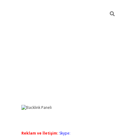
Sidebar
grandoperabet giriş
elexbett.net
tulipbetgiris.org
Reklam ve İletişim:
Skype: