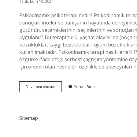
Tarih: Ekim 10, 2024
Psikodinamik psikoterapi nedir? Psikodinamik terap
sonuçları inceler ve danışanın hayatında deneyimledi
gücünün, seçeneklerinin, seçimlerinin ve sonuçlarını
uygulanır? Bu terapi türü, yaşam olaylarına (boşanm
bozukluklar, kaygı bozuklukları, uyum bozuklukları 
kullanılmaktadır. Psikodinamik terapi nasıl ilerler?
özgürce ifade ettiği serbest çağrışım yöntemine day
için önemli olan nesneler, özellikle de ebeveynleri 
Psikodinamik
Devamını okuyun
Yorum Bırak
Psikoterapi
Ne
Demek
Sitemap