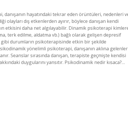
i, danışanın hayatındaki tekrar eden örüntüleri, nedenleri v
ği olayları dış etkenlerden ayırır, böylece danışan kendi
n etkisini daha net algılayabilir. Dinamik psikoterapi kimler
a, terk edilme, aldatma vb.) bağlı olarak gelişen depresif
gibi durumların psikoterapisinde etkin bir şekilde
 Psikodinamik yönelimli psikoterapi, danışanın aklına gelenler
anır. Seanslar sırasında danışan, terapiste geçmişte kendisi
hakkındaki duygularını yansıtır. Psikodinamik nedir kısaca?…