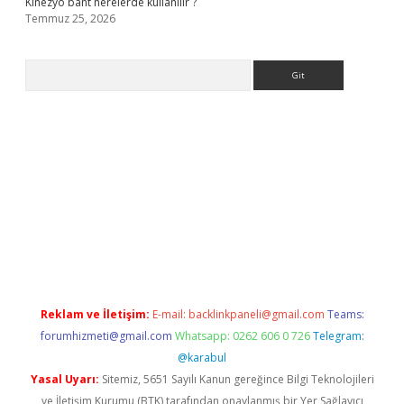
Kinezyo bant nerelerde kullanılır ?
Temmuz 25, 2026
Arama
.org
Reklam ve İletişim:
E-mail:
backlinkpaneli@gmail.com
Teams:
forumhizmeti@gmail.com
Whatsapp: 0262 606 0 726
Telegram:
@karabul
Yasal Uyarı:
Sitemiz, 5651 Sayılı Kanun gereğince Bilgi Teknolojileri
ve İletişim Kurumu (BTK) tarafından onaylanmış bir Yer Sağlayıcı