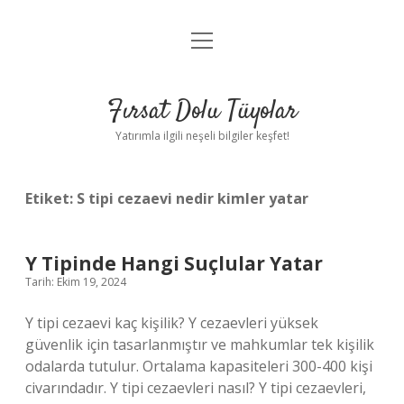
menüyü
Gizlilik Politikası
aç
Hakkımızda
Fırsat Dolu Tüyolar
Yasal Uyarı
Yatırımla ilgili neşeli bilgiler keşfet!
Etiket:
S tipi cezaevi nedir kimler yatar
Y Tipinde Hangi Suçlular Yatar
Tarih: Ekim 19, 2024
Y tipi cezaevi kaç kişilik? Y cezaevleri yüksek
güvenlik için tasarlanmıştır ve mahkumlar tek kişilik
odalarda tutulur. Ortalama kapasiteleri 300-400 kişi
civarındadır. Y tipi cezaevleri nasıl? Y tipi cezaevleri,