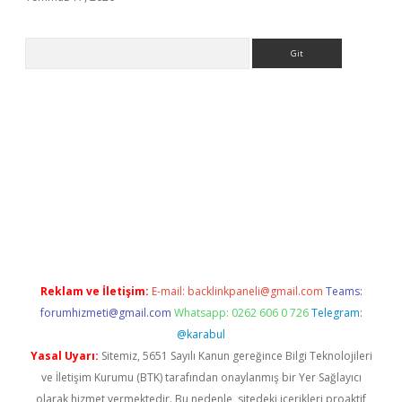
Arama
.org
Reklam ve İletişim:
E-mail:
backlinkpaneli@gmail.com
Teams:
forumhizmeti@gmail.com
Whatsapp: 0262 606 0 726
Telegram:
@karabul
Yasal Uyarı:
Sitemiz, 5651 Sayılı Kanun gereğince Bilgi Teknolojileri
ve İletişim Kurumu (BTK) tarafından onaylanmış bir Yer Sağlayıcı
olarak hizmet vermektedir. Bu nedenle, sitedeki içerikleri proaktif