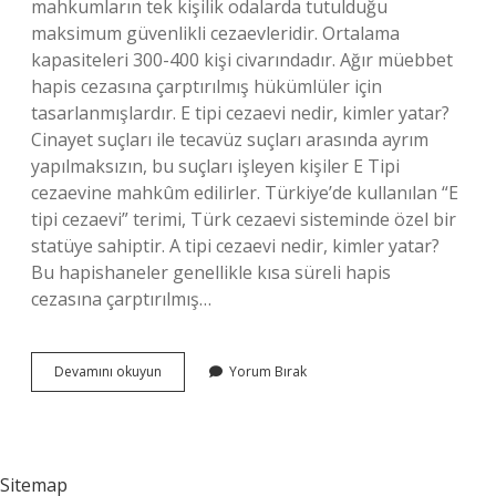
mahkumların tek kişilik odalarda tutulduğu
maksimum güvenlikli cezaevleridir. Ortalama
kapasiteleri 300-400 kişi civarındadır. Ağır müebbet
hapis cezasına çarptırılmış hükümlüler için
tasarlanmışlardır. E tipi cezaevi nedir, kimler yatar?
Cinayet suçları ile tecavüz suçları arasında ayrım
yapılmaksızın, bu suçları işleyen kişiler E Tipi
cezaevine mahkûm edilirler. Türkiye’de kullanılan “E
tipi cezaevi” terimi, Türk cezaevi sisteminde özel bir
statüye sahiptir. A tipi cezaevi nedir, kimler yatar?
Bu hapishaneler genellikle kısa süreli hapis
cezasına çarptırılmış…
Y
Devamını okuyun
Yorum Bırak
Tipinde
Hangi
Suçlular
Yatar
Sitemap