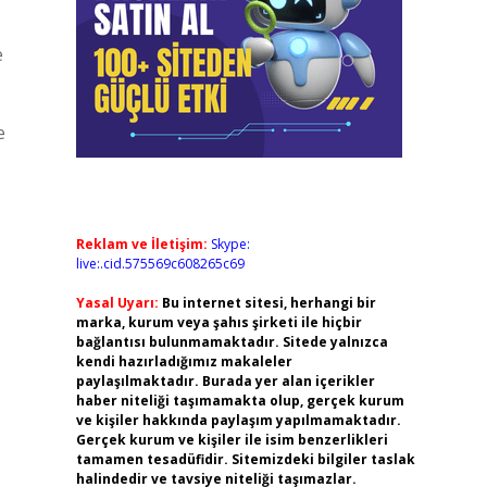
e
e
Reklam ve İletişim:
Skype:
live:.cid.575569c608265c69
Yasal Uyarı:
Bu internet sitesi, herhangi bir
marka, kurum veya şahıs şirketi ile hiçbir
bağlantısı bulunmamaktadır. Sitede yalnızca
kendi hazırladığımız makaleler
paylaşılmaktadır. Burada yer alan içerikler
haber niteliği taşımamakta olup, gerçek kurum
ve kişiler hakkında paylaşım yapılmamaktadır.
Gerçek kurum ve kişiler ile isim benzerlikleri
tamamen tesadüfidir. Sitemizdeki bilgiler taslak
halindedir ve tavsiye niteliği taşımazlar.