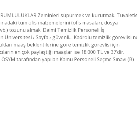
E SORUMLULUKLAR Zeminleri süpürmek ve kurutmak. Tuvaletl
Binadaki tüm ofis malzemelerini (ofis masaları, dosya
er vb.) tozunu almak. Daimi Temizlik Personeli İş
 Üniversitesi › Sayfa › güvenli… Kadrolu temizlik görevlisi n
ıkları maaş beklentilerine göre temizlik görevlisi için
ıların en çok paylaştığı maaşlar ise 18.000 TL ve 37’dir.
nda ÖSYM tarafından yapılan Kamu Personeli Seçme Sınavı (B)