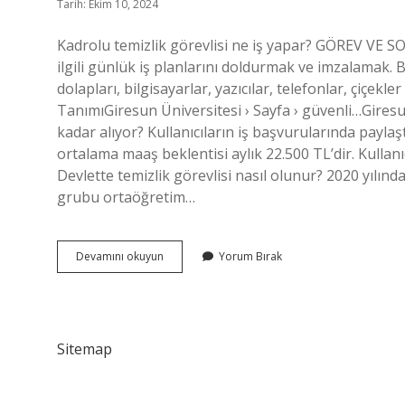
Tarih: Ekim 10, 2024
Kadrolu temizlik görevlisi ne iş yapar? GÖREV V
ilgili günlük iş planlarını doldurmak ve imzalamak. 
dolapları, bilgisayarlar, yazıcılar, telefonlar, çiçekl
TanımıGiresun Üniversitesi › Sayfa › güvenli…Giresun
kadar alıyor? Kullanıcıların iş başvurularında paylaşt
ortalama maaş beklentisi aylık 22.500 TL’dir. Kullanıc
Devlette temizlik görevlisi nasıl olunur? 2020 yılı
grubu ortaöğretim…
Kadrolu
Devamını okuyun
Yorum Bırak
Temizlik
Görevlisi
Ne
Demek
Sitemap