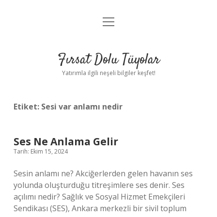
menüyü
Gizlilik Politikası
aç
Hakkımızda
Fırsat Dolu Tüyolar
Yasal Uyarı
Yatırımla ilgili neşeli bilgiler keşfet!
Etiket:
Sesi var anlamı nedir
Ses Ne Anlama Gelir
Tarih: Ekim 15, 2024
Sesin anlamı ne? Akciğerlerden gelen havanın ses
yolunda oluşturduğu titreşimlere ses denir. Ses
açılımı nedir? Sağlık ve Sosyal Hizmet Emekçileri
Sendikası (SES), Ankara merkezli bir sivil toplum