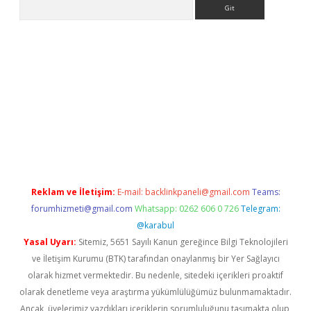
Arama
.org
Reklam ve İletişim:
E-mail:
backlinkpaneli@gmail.com
Teams:
forumhizmeti@gmail.com
Whatsapp: 0262 606 0 726
Telegram:
@karabul
Yasal Uyarı:
Sitemiz, 5651 Sayılı Kanun gereğince Bilgi Teknolojileri
ve İletişim Kurumu (BTK) tarafından onaylanmış bir Yer Sağlayıcı
olarak hizmet vermektedir. Bu nedenle, sitedeki içerikleri proaktif
olarak denetleme veya araştırma yükümlülüğümüz bulunmamaktadır.
Ancak, üyelerimiz yazdıkları içeriklerin sorumluluğunu taşımakta olup,