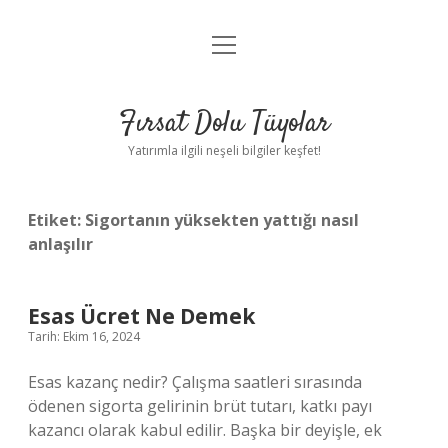
menüyü
Gizlilik Politikası
aç
Hakkımızda
Fırsat Dolu Tüyolar
Yasal Uyarı
Yatırımla ilgili neşeli bilgiler keşfet!
Etiket:
Sigortanın yüksekten yattığı nasıl
anlaşılır
Esas Ücret Ne Demek
Tarih: Ekim 16, 2024
Esas kazanç nedir? Çalışma saatleri sırasında
ödenen sigorta gelirinin brüt tutarı, katkı payı
kazancı olarak kabul edilir. Başka bir deyişle, ek