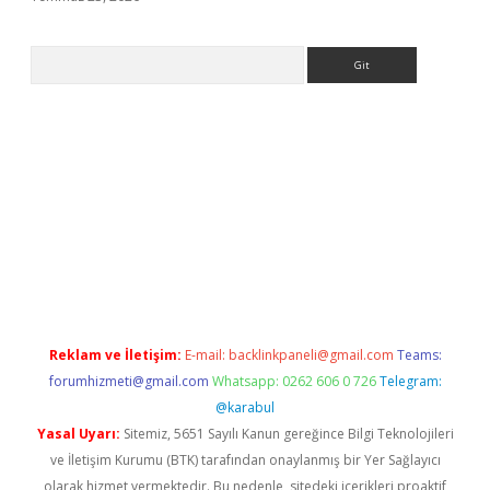
Arama
.org
Reklam ve İletişim:
E-mail:
backlinkpaneli@gmail.com
Teams:
forumhizmeti@gmail.com
Whatsapp: 0262 606 0 726
Telegram:
@karabul
Yasal Uyarı:
Sitemiz, 5651 Sayılı Kanun gereğince Bilgi Teknolojileri
ve İletişim Kurumu (BTK) tarafından onaylanmış bir Yer Sağlayıcı
olarak hizmet vermektedir. Bu nedenle, sitedeki içerikleri proaktif