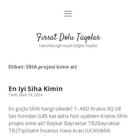
menüyü
Gizlilik Politikası
aç
Hakkımızda
Fırsat Dolu Tüyolar
Yasal Uyarı
Yatırımla ilgili neşeli bilgiler keşfet!
Etiket:
SİHA projesi kime ait
En Iyi Siha Kimin
Tarih: Ekim 19, 2024
En güçlü SİHA hangi ülkede? 1- ABD Kratos XQ-58
Ses hızından 0,85 kat daha hızlı uçabilen Kratos SİHA
projesi kime ait? Baykar Bayraktar TB2Bayraktar
TB2TipSilahlı İnsansız Hava Aracı (UCAV)Milli