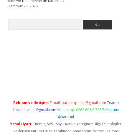
Kinezyo bant nerelerde kullanılır ?
Temmuz 25, 2026
Arama
.org
Reklam ve İletişim:
E-mail:
backlinkpaneli@gmail.com
Teams:
forumhizmeti@gmail.com
Whatsapp: 0262 606 0 726
Telegram:
@karabul
Yasal Uyarı:
Sitemiz, 5651 Sayılı Kanun gereğince Bilgi Teknolojileri
ve İletişim Kurumu (BTK) tarafından onaylanmış bir Yer Sağlayıcı