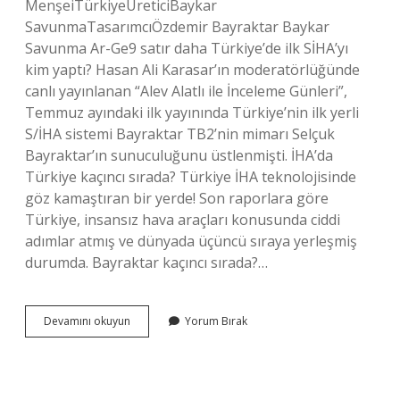
MenşeiTürkiyeÜreticiBaykar
SavunmaTasarımcıÖzdemir Bayraktar Baykar
Savunma Ar-Ge9 satır daha Türkiye’de ilk SİHA’yı
kim yaptı? Hasan Ali Karasar’ın moderatörlüğünde
canlı yayınlanan “Alev Alatlı ile İnceleme Günleri”,
Temmuz ayındaki ilk yayınında Türkiye’nin ilk yerli
S/İHA sistemi Bayraktar TB2’nin mimarı Selçuk
Bayraktar’ın sunuculuğunu üstlenmişti. İHA’da
Türkiye kaçıncı sırada? Türkiye İHA teknolojisinde
göz kamaştıran bir yerde! Son raporlara göre
Türkiye, insansız hava araçları konusunda ciddi
adımlar atmış ve dünyada üçüncü sıraya yerleşmiş
durumda. Bayraktar kaçıncı sırada?…
En
Devamını okuyun
Yorum Bırak
Iyi
Siha
Kimin