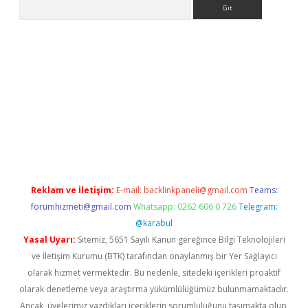
Arama
org
Reklam ve İletişim:
E-mail:
backlinkpaneli@gmail.com
Teams:
forumhizmeti@gmail.com
Whatsapp: 0262 606 0 726
Telegram:
@karabul
Yasal Uyarı:
Sitemiz, 5651 Sayılı Kanun gereğince Bilgi Teknolojileri
ve İletişim Kurumu (BTK) tarafından onaylanmış bir Yer Sağlayıcı
olarak hizmet vermektedir. Bu nedenle, sitedeki içerikleri proaktif
olarak denetleme veya araştırma yükümlülüğümüz bulunmamaktadır.
Ancak, üyelerimiz yazdıkları içeriklerin sorumluluğunu taşımakta olup,