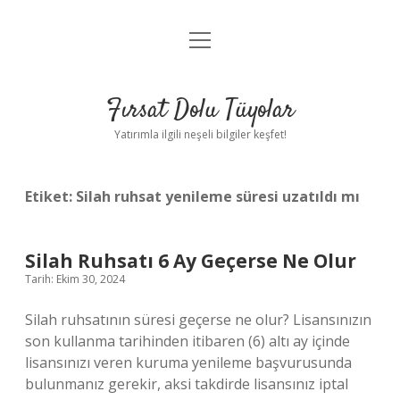
menüyü
Gizlilik Politikası
aç
Hakkımızda
Fırsat Dolu Tüyolar
Yasal Uyarı
Yatırımla ilgili neşeli bilgiler keşfet!
Etiket:
Silah ruhsat yenileme süresi uzatıldı mı
Silah Ruhsatı 6 Ay Geçerse Ne Olur
Tarih: Ekim 30, 2024
Silah ruhsatının süresi geçerse ne olur? Lisansınızın
son kullanma tarihinden itibaren (6) altı ay içinde
lisansınızı veren kuruma yenileme başvurusunda
bulunmanız gerekir, aksi takdirde lisansınız iptal