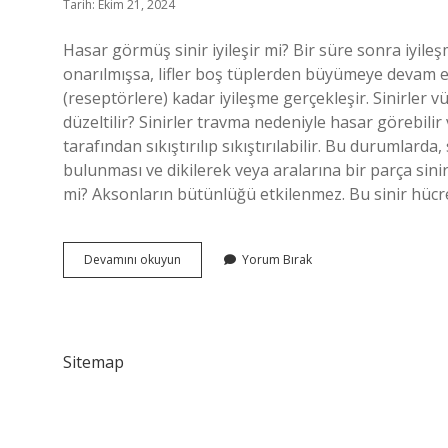
Tarih: Ekim 21, 2024
Hasar görmüş sinir iyileşir mi? Bir süre sonra iyil
onarılmışsa, lifler boş tüplerden büyümeye devam ed
(reseptörlere) kadar iyileşme gerçekleşir. Sinirler v
düzeltilir? Sinirler travma nedeniyle hasar görebilir
tarafından sıkıştırılıp sıkıştırılabilir. Bu durumlarda,
bulunması ve dikilerek veya aralarına bir parça sinir
mi? Aksonların bütünlüğü etkilenmez. Bu sinir hücrele
Sinir
Devamını okuyun
Yorum Bırak
Hasarı
Nasıl
Düzelir
Sitemap