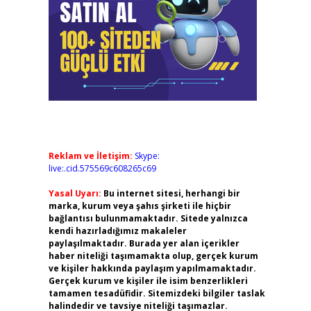
Reklam ve İletişim:
Skype:
live:.cid.575569c608265c69
Yasal Uyarı:
Bu internet sitesi, herhangi bir
marka, kurum veya şahıs şirketi ile hiçbir
bağlantısı bulunmamaktadır. Sitede yalnızca
kendi hazırladığımız makaleler
paylaşılmaktadır. Burada yer alan içerikler
haber niteliği taşımamakta olup, gerçek kurum
ve kişiler hakkında paylaşım yapılmamaktadır.
Gerçek kurum ve kişiler ile isim benzerlikleri
tamamen tesadüfidir. Sitemizdeki bilgiler taslak
halindedir ve tavsiye niteliği taşımazlar.