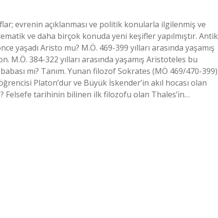
flar; evrenin açıklanması ve politik konularla ilgilenmiş ve
ematik ve daha birçok konuda yeni keşifler yapılmıştır. Antik
önce yaşadı Aristo mu? M.Ö. 469-399 yılları arasında yaşamış
on. M.Ö. 384-322 yılları arasında yaşamış Aristoteles bu
n babası mı? Tanım. Yunan filozof Sokrates (MÖ 469/470-399)
 öğrencisi Platon’dur ve Büyük İskender’in akıl hocası olan
ir? Felsefe tarihinin bilinen ilk filozofu olan Thales’in…