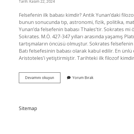
Tarih: Kasım 22, 2024
Felsefenin ilk babası kimdir? Antik Yunan’daki filozo
bunun sonucunda tıp, astronomi, fizik, politika, mat
Yunan’da felsefenin babası Thales’tir. Sokrates mi 
Sokrates. M.Ö. 427-347 yılları arasında yaşamış Plat
tartışmaların öncüsü olmuştur. Sokrates felsefeni
Batı felsefesinin babası olarak kabul edilir. En ünlü
Aristoteles’i yetiştirmiştir. Tarihteki ilk filozof kimd
Antik
Devamını okuyun
Yorum Bırak
Felsefenin
Babası
Kimdir
Sitemap