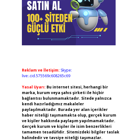
Reklam ve İletişim:
Skype:
live:.cid.575569c608265c69
Yasal Uyarı:
Bu internet sitesi, herhangi bir
marka, kurum veya şahıs şirketi ile hiçbir
bağlantısı bulunmamaktadır. Sitede yalnızca
kendi hazırladığımız makaleler
paylaşılmaktadır. Burada yer alan içerikler
haber niteliği taşımamakta olup, gerçek kurum
ve kişiler hakkında paylaşım yapılmamaktadır.
Gerçek kurum ve kişiler ile isim benzerlikleri
tamamen tesadüfidir. Sitemizdeki bilgiler taslak
halindedir ve tavsiye niteliği taşımazlar.