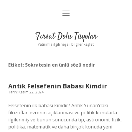
menüyü
Gizlilik Politikası
aç
Hakkımızda
Fırsat Dolu Tüyolar
Yasal Uyarı
Yatırımla ilgili neşeli bilgiler keşfet!
Etiket:
Sokratesin en ünlü sözü nedir
Antik Felsefenin Babası Kimdir
Tarih: Kasım 22, 2024
Felsefenin ilk babası kimdir? Antik Yunan’daki
filozoflar; evrenin açıklanması ve politik konularla
ilgilenmiş ve bunun sonucunda tıp, astronomi, fizik,
politika, matematik ve daha birçok konuda yeni