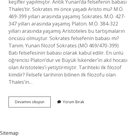
keşifler yapılmıştır. Antik Yunan’da felsefenin babası
Thales’tir. Sokrates mi önce yaşadı Aristo mu? M.Ö.
469-399 yılları arasında yaşamış Sokrates. M.Ö. 427-
347 yılları arasında yaşamış Platon. M.Ö. 384-322
yılları arasında yaşamış Aristoteles bu tartışmaların
öncüsü olmuştur. Sokrates felsefenin babası mı?
Tanım. Yunan filozof Sokrates (MÖ 469/470-399)
Batı felsefesinin babası olarak kabul edilir. En ünlü
öğrencisi Platon’dur ve Büyük İskender’in akıl hocası
olan Aristoteles’i yetiştirmiştir. Tarihteki ilk filozof
kimdir? Felsefe tarihinin bilinen ilk filozofu olan
Thales’in…
Antik
Devamını okuyun
Yorum Bırak
Felsefenin
Babası
Kimdir
Sitemap