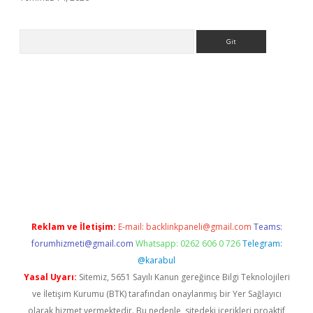
Arama
.org
Reklam ve İletişim:
E-mail:
backlinkpaneli@gmail.com
Teams:
forumhizmeti@gmail.com
Whatsapp: 0262 606 0 726
Telegram:
@karabul
Yasal Uyarı:
Sitemiz, 5651 Sayılı Kanun gereğince Bilgi Teknolojileri
ve İletişim Kurumu (BTK) tarafından onaylanmış bir Yer Sağlayıcı
olarak hizmet vermektedir. Bu nedenle, sitedeki içerikleri proaktif