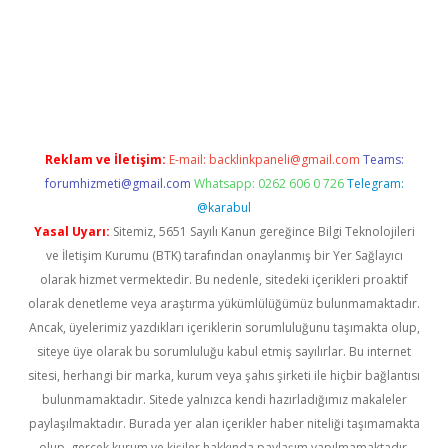
rg
Reklam ve İletişim:
E-mail:
backlinkpaneli@gmail.com
Teams:
forumhizmeti@gmail.com
Whatsapp: 0262 606 0 726
Telegram:
@karabul
Yasal Uyarı:
Sitemiz, 5651 Sayılı Kanun gereğince Bilgi Teknolojileri
ve İletişim Kurumu (BTK) tarafından onaylanmış bir Yer Sağlayıcı
olarak hizmet vermektedir. Bu nedenle, sitedeki içerikleri proaktif
olarak denetleme veya araştırma yükümlülüğümüz bulunmamaktadır.
Ancak, üyelerimiz yazdıkları içeriklerin sorumluluğunu taşımakta olup,
siteye üye olarak bu sorumluluğu kabul etmiş sayılırlar. Bu internet
sitesi, herhangi bir marka, kurum veya şahıs şirketi ile hiçbir bağlantısı
bulunmamaktadır. Sitede yalnızca kendi hazırladığımız makaleler
paylaşılmaktadır. Burada yer alan içerikler haber niteliği taşımamakta
olup, gerçek kurum ve kişiler hakkında paylaşım yapılmamaktadır.