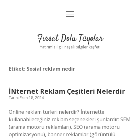
menüyü
Gizlilik Politikası
aç
Hakkımızda
Fırsat Dolu Tüyolar
Yasal Uyarı
Yatırımla ilgili neşeli bilgiler keşfet!
Etiket:
Sosial reklam nedir
İNternet Reklam Çeşitleri Nelerdir
Tarih: Ekim 18, 2024
Online reklam türleri nelerdir? İnternette
kullanabileceğiniz reklam seçenekleri şunlardır: SEM
(arama motoru reklamları), SEO (arama motoru
optimizasyonu), banner reklamlar (görüntülü