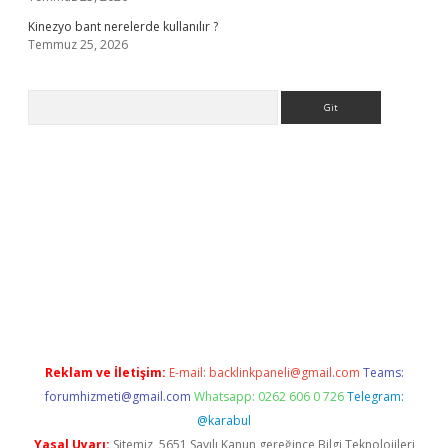
Kinezyo bant nerelerde kullanılır ?
Temmuz 25, 2026
Arama
.org
Reklam ve İletişim:
E-mail:
backlinkpaneli@gmail.com
Teams:
forumhizmeti@gmail.com
Whatsapp: 0262 606 0 726
Telegram:
@karabul
Yasal Uyarı:
Sitemiz, 5651 Sayılı Kanun gereğince Bilgi Teknolojileri