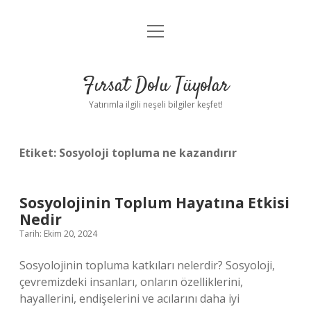
menüyü
Gizlilik Politikası
aç
Hakkımızda
Fırsat Dolu Tüyolar
Yasal Uyarı
Yatırımla ilgili neşeli bilgiler keşfet!
Etiket:
Sosyoloji topluma ne kazandırır
Sosyolojinin Toplum Hayatına Etkisi
Nedir
Tarih: Ekim 20, 2024
Sosyolojinin topluma katkıları nelerdir? Sosyoloji,
çevremizdeki insanları, onların özelliklerini,
hayallerini, endişelerini ve acılarını daha iyi