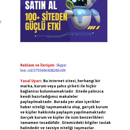
e
Reklam ve İletişim:
Skype:
live:.cid.575569c608265c69
Yasal Uyarı:
Bu internet sitesi, herhangi bir
marka, kurum veya şahıs şirketi ile hiçbir
bağlantısı bulunmamaktadır. Sitede yalnızca
kendi hazırladığımız makaleler
paylaşılmaktadır. Burada yer alan içerikler
haber niteliği taşımamakta olup, gerçek kurum
ve kişiler hakkında paylaşım yapılmamaktadır.
Gerçek kurum ve kişiler ile isim benzerlikleri
tamamen tesadüfidir. Sitemizdeki bilgiler taslak
halindedir ve tavsiye niteliği taşımazlar.