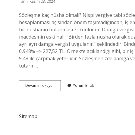
Tarih: Kasım 23, 2024
Sözleşme kaç nüsha olmalı? Nispi vergiye tabi söz
hesaplanması açısından önem taşımadığından, işlem 
bir nüshanın bulunması zorunludur. Damga vergisin
maddesinin eski hali: “Birden fazla nüsha olarak d
ayrı ayrı damga vergisi uygulanır.” şeklindedir. Bind
0,948% –> 227,52 TL. Örnekte açıklandığı gibi, bir i
9,48 ile çarpmak yeterlidir. Sözleşmenizde damga ve
tutarın…
Nüsha
Devamını okuyun
Yorum Bırak
Ile
Suret
Arasındaki
Fark
Nedir
Sitemap