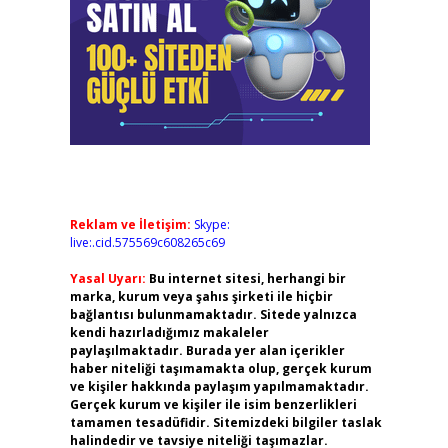
Reklam ve İletişim:
Skype:
live:.cid.575569c608265c69
Yasal Uyarı:
Bu internet sitesi, herhangi bir
marka, kurum veya şahıs şirketi ile hiçbir
bağlantısı bulunmamaktadır. Sitede yalnızca
kendi hazırladığımız makaleler
paylaşılmaktadır. Burada yer alan içerikler
haber niteliği taşımamakta olup, gerçek kurum
ve kişiler hakkında paylaşım yapılmamaktadır.
Gerçek kurum ve kişiler ile isim benzerlikleri
tamamen tesadüfidir. Sitemizdeki bilgiler taslak
halindedir ve tavsiye niteliği taşımazlar.