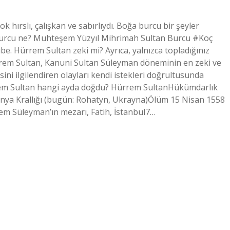
hırslı, çalışkan ve sabırlıydı. Boğa burcu bir şeyler
 burcu ne? Muhteşem Yüzyıl Mihrimah Sultan Burcu #Koç
Hürrem Sultan zeki mi? Ayrıca, yalnızca topladığınız
Hürrem Sultan, Kanuni Sultan Süleyman döneminin en zeki ve
ini ilgilendiren olayları kendi istekleri doğrultusunda
rem Sultan hangi ayda doğdu? Hürrem SultanHükümdarlık
ya Krallığı (bugün: Rohatyn, Ukrayna)Ölüm 15 Nisan 1558
m Süleyman’ın mezarı, Fatih, İstanbul7…