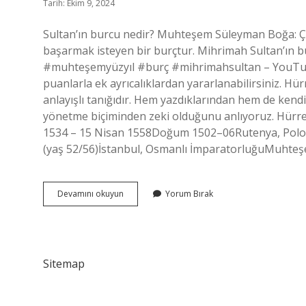
Tarih: Ekim 9, 2024
Sultan’ın burcu nedir? Muhteşem Süleyman Boğa: Çok 
başarmak isteyen bir burçtur. Mihrimah Sultan’ın
#muhteşemyüzyıl #burç #mihrimahsultan – YouTube. 
puanlarla ek ayrıcalıklardan yararlanabilirsiniz. 
anlayışlı tanığıdır. Hem yazdıklarından hem de kendis
yönetme biçiminden zeki olduğunu anlıyoruz. Hür
1534 – 15 Nisan 1558Doğum 1502–06Rutenya, Polon
(yaş 52/56)İstanbul, Osmanlı İmparatorluğuMuhteşe
Hürrem
Devamını okuyun
Yorum Bırak
Sultanın
Burcu
Ne
Olabilir
Sitemap