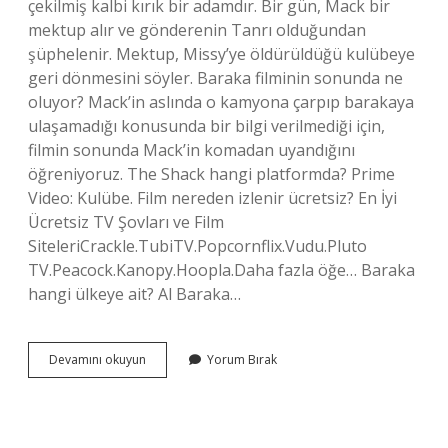
çekilmiş kalbi kırık bir adamdır. Bir gün, Mack bir
mektup alır ve gönderenin Tanrı olduğundan
şüphelenir. Mektup, Missy’ye öldürüldüğü kulübeye
geri dönmesini söyler. Baraka filminin sonunda ne
oluyor? Mack’in aslında o kamyona çarpıp barakaya
ulaşamadığı konusunda bir bilgi verilmediği için,
filmin sonunda Mack’in komadan uyandığını
öğreniyoruz. The Shack hangi platformda? Prime
Video: Kulübe. Film nereden izlenir ücretsiz? En İyi
Ücretsiz TV Şovları ve Film
SiteleriCrackle.TubiTV.Popcornflix.Vudu.Pluto
TV.Peacock.Kanopy.Hoopla.Daha fazla öğe… Baraka
hangi ülkeye ait? Al Baraka…
The
Devamını okuyun
Yorum Bırak
Shack
Nereden
Izlenir