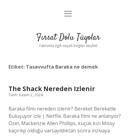
menüyü
Gizlilik Politikası
aç
Hakkımızda
Fırsat Dolu Tüyolar
Yasal Uyarı
Yatırımla ilgili neşeli bilgiler keşfet!
Etiket:
Tasavvufta Baraka ne demek
The Shack Nereden Izlenir
Tarih: Kasım 2, 2024
Baraka filmi nereden izlenir? Bereket Bereketle
Buluşuyor izle | Netflix. Baraka filmi ne anlatıyor?
Özet. Mackenzie Allen Phillips, küçük kızı Missy
kaçırılıp öldüğü varsayıldıktan sonra inzivaya