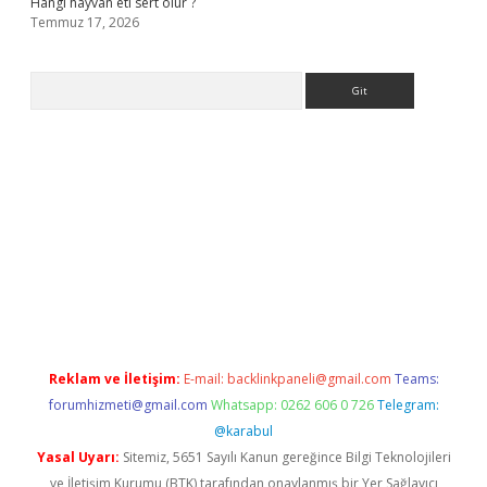
Hangi hayvan eti sert olur ?
Temmuz 17, 2026
Arama
.org
Reklam ve İletişim:
E-mail:
backlinkpaneli@gmail.com
Teams:
forumhizmeti@gmail.com
Whatsapp: 0262 606 0 726
Telegram:
@karabul
Yasal Uyarı:
Sitemiz, 5651 Sayılı Kanun gereğince Bilgi Teknolojileri
ve İletişim Kurumu (BTK) tarafından onaylanmış bir Yer Sağlayıcı