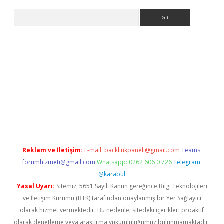
Arama
.org
Reklam ve İletişim:
E-mail:
backlinkpaneli@gmail.com
Teams:
forumhizmeti@gmail.com
Whatsapp: 0262 606 0 726
Telegram:
@karabul
Yasal Uyarı:
Sitemiz, 5651 Sayılı Kanun gereğince Bilgi Teknolojileri
ve İletişim Kurumu (BTK) tarafından onaylanmış bir Yer Sağlayıcı
olarak hizmet vermektedir. Bu nedenle, sitedeki içerikleri proaktif
olarak denetleme veya araştırma yükümlülüğümüz bulunmamaktadır.