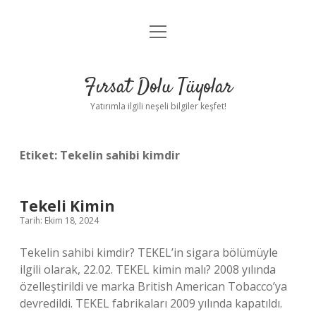
menüyü
Gizlilik Politikası
aç
Hakkımızda
Fırsat Dolu Tüyolar
Yasal Uyarı
Yatırımla ilgili neşeli bilgiler keşfet!
Etiket:
Tekelin sahibi kimdir
Tekeli Kimin
Tarih: Ekim 18, 2024
Tekelin sahibi kimdir? TEKEL’in sigara bölümüyle
ilgili olarak, 22.02. TEKEL kimin malı? 2008 yılında
özelleştirildi ve marka British American Tobacco’ya
devredildi. TEKEL fabrikaları 2009 yılında kapatıldı.