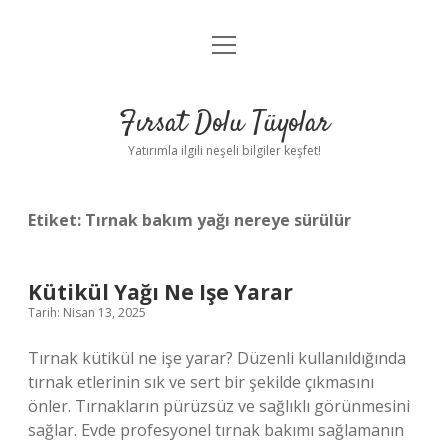
menüyü
Gizlilik Politikası
aç
Hakkımızda
Fırsat Dolu Tüyolar
Yasal Uyarı
Yatırımla ilgili neşeli bilgiler keşfet!
Etiket:
Tırnak bakım yağı nereye sürülür
Kütikül Yağı Ne Işe Yarar
Tarih: Nisan 13, 2025
Tırnak kütikül ne işe yarar? Düzenli kullanıldığında
tırnak etlerinin sık ve sert bir şekilde çıkmasını
önler. Tırnakların pürüzsüz ve sağlıklı görünmesini
sağlar. Evde profesyonel tırnak bakımı sağlamanın