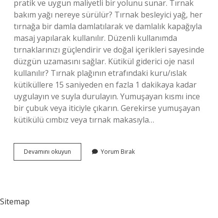
pratik ve uygun maliyetli bir yolunu sunar. Tırnak
bakım yağı nereye sürülür? Tırnak besleyici yağ, her
tırnağa bir damla damlatılarak ve damlalık kapağıyla
masaj yapılarak kullanılır. Düzenli kullanımda
tırnaklarınızı güçlendirir ve doğal içerikleri sayesinde
düzgün uzamasını sağlar. Kütikül giderici oje nasıl
kullanılır? Tırnak plağının etrafındaki kuru/ıslak
kütiküllere 15 saniyeden en fazla 1 dakikaya kadar
uygulayın ve suyla durulayın. Yumuşayan kısmı ince
bir çubuk veya iticiyle çıkarın. Gerekirse yumuşayan
kütikülü cımbız veya tırnak makasıyla…
Kütikül
Devamını okuyun
Yorum Bırak
Yağı
Ne
Işe
Yarar
Sitemap