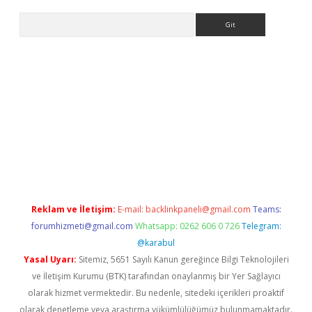
Arama
.org
Reklam ve İletişim:
E-mail:
backlinkpaneli@gmail.com
Teams:
forumhizmeti@gmail.com
Whatsapp: 0262 606 0 726
Telegram:
@karabul
Yasal Uyarı:
Sitemiz, 5651 Sayılı Kanun gereğince Bilgi Teknolojileri
ve İletişim Kurumu (BTK) tarafından onaylanmış bir Yer Sağlayıcı
olarak hizmet vermektedir. Bu nedenle, sitedeki içerikleri proaktif
olarak denetleme veya araştırma yükümlülüğümüz bulunmamaktadır.