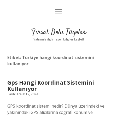
menüyü
Gizlilik Politikası
aç
Hakkımızda
Fırsat Dolu Tüyolar
Yasal Uyarı
Yatırımla ilgili neşeli bilgiler keşfet!
Etiket:
Türkiye hangi koordinat sistemini
kullanıyor
Gps Hangi Koordinat Sistemini
Kullanıyor
Tarih: Aralık 19, 2024
GPS koordinat sistemi nedir? Dünya üzerindeki ve
yakınındaki GPS alıcılarına coğrafi konum ve