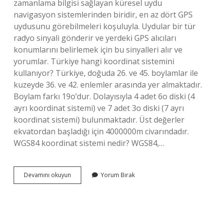
zamanlama bilgisi sağlayan küresel uydu
navigasyon sistemlerinden biridir, en az dört GPS
uydusunu görebilmeleri koşuluyla. Uydular bir tür
radyo sinyali gönderir ve yerdeki GPS alıcıları
konumlarını belirlemek için bu sinyalleri alır ve
yorumlar. Türkiye hangi koordinat sistemini
kullanıyor? Türkiye, doğuda 26. ve 45. boylamlar ile
kuzeyde 36. ve 42. enlemler arasında yer almaktadır.
Boylam farkı 19o’dur. Dolayısıyla 4 adet 6o diski (4
ayrı koordinat sistemi) ve 7 adet 3o diski (7 ayrı
koordinat sistemi) bulunmaktadır. Üst değerler
ekvatordan başladığı için 4000000m civarındadır.
WGS84 koordinat sistemi nedir? WGS84,…
Gps
Devamını okuyun
Yorum Bırak
Hangi
Koordinat
Sistemini
Kullanıyor