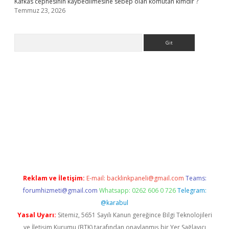
Kafkas cephesinin kaybedilmesine sebep olan komutan kimdir ?
Temmuz 23, 2026
Arama
.org
Reklam ve İletişim:
E-mail:
backlinkpaneli@gmail.com
Teams:
forumhizmeti@gmail.com
Whatsapp: 0262 606 0 726
Telegram:
@karabul
Yasal Uyarı:
Sitemiz, 5651 Sayılı Kanun gereğince Bilgi Teknolojileri
ve İletişim Kurumu (BTK) tarafından onaylanmış bir Yer Sağlayıcı