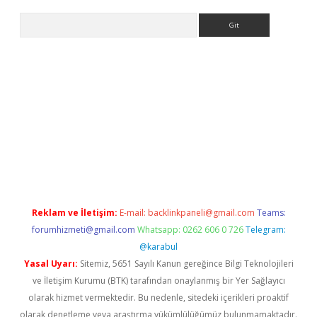
Arama
s.org
Reklam ve İletişim:
E-mail:
backlinkpaneli@gmail.com
Teams:
forumhizmeti@gmail.com
Whatsapp: 0262 606 0 726
Telegram:
@karabul
Yasal Uyarı:
Sitemiz, 5651 Sayılı Kanun gereğince Bilgi Teknolojileri
ve İletişim Kurumu (BTK) tarafından onaylanmış bir Yer Sağlayıcı
olarak hizmet vermektedir. Bu nedenle, sitedeki içerikleri proaktif
olarak denetleme veya araştırma yükümlülüğümüz bulunmamaktadır.