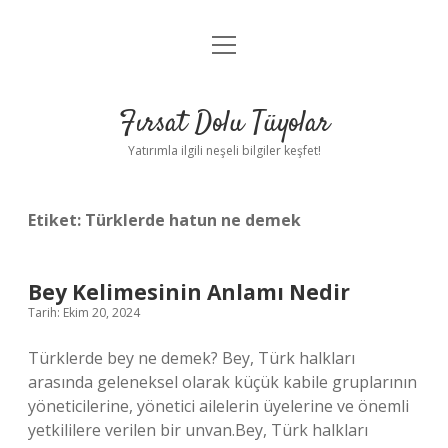
menüyü
Gizlilik Politikası
aç
Hakkımızda
Fırsat Dolu Tüyolar
Yasal Uyarı
Yatırımla ilgili neşeli bilgiler keşfet!
Etiket:
Türklerde hatun ne demek
Bey Kelimesinin Anlamı Nedir
Tarih: Ekim 20, 2024
Türklerde bey ne demek? Bey, Türk halkları
arasında geleneksel olarak küçük kabile gruplarının
yöneticilerine, yönetici ailelerin üyelerine ve önemli
yetkililere verilen bir unvan.Bey, Türk halkları