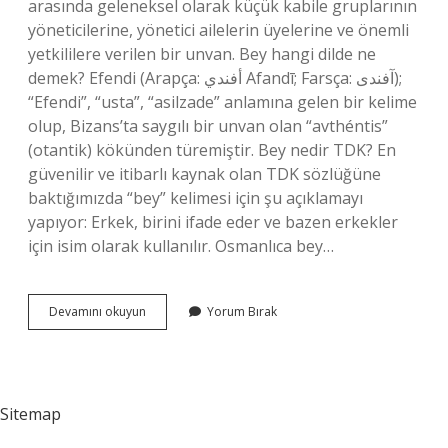
arasında geleneksel olarak küçük kabile gruplarının
yöneticilerine, yönetici ailelerin üyelerine ve önemli
yetkililere verilen bir unvan. Bey hangi dilde ne
demek? Efendi (Arapça: أفندي Afandī; Farsça: آفندی);
“Efendi”, “usta”, “asilzade” anlamına gelen bir kelime
olup, Bizans’ta saygılı bir unvan olan “avthéntis”
(otantik) kökünden türemiştir. Bey nedir TDK? En
güvenilir ve itibarlı kaynak olan TDK sözlüğüne
baktığımızda “bey” kelimesi için şu açıklamayı
yapıyor: Erkek, birini ifade eder ve bazen erkekler
için isim olarak kullanılır. Osmanlıca bey…
Bey
Devamını okuyun
Yorum Bırak
Kelimesinin
Anlamı
Nedir
Sitemap