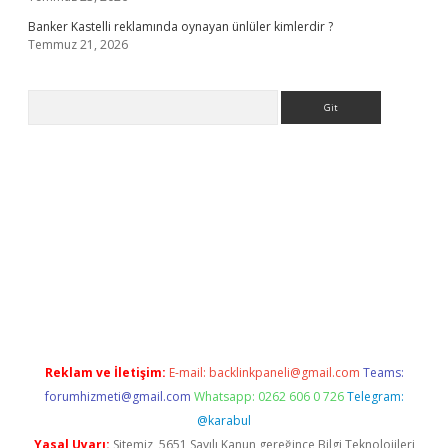
Banker Kastelli reklamında oynayan ünlüler kimlerdir ?
Temmuz 21, 2026
Arama
.org
Reklam ve İletişim:
E-mail:
backlinkpaneli@gmail.com
Teams:
forumhizmeti@gmail.com
Whatsapp: 0262 606 0 726
Telegram:
@karabul
Yasal Uyarı:
Sitemiz, 5651 Sayılı Kanun gereğince Bilgi Teknolojileri