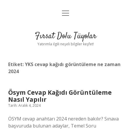
menüyü
Gizlilik Politikası
aç
Hakkımızda
Fırsat Dolu Tüyolar
Yasal Uyarı
Yatırımla ilgili neşeli bilgiler keşfet!
Etiket:
YKS cevap kağıdı görüntüleme ne zaman
2024
Ösym Cevap Kağıdı Görüntüleme
Nasıl Yapılır
Tarih: Aralık 4, 2024
ÖSYM cevap anahtarı 2024 nereden bakılır? Sınava
başvuruda bulunan adaylar, Temel Soru