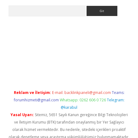
Arama
s.org
Reklam ve İletişim:
E-mail:
backlinkpaneli@gmail.com
Teams:
forumhizmeti@gmail.com
Whatsapp: 0262 606 0 726
Telegram:
@karabul
Yasal Uyarı:
Sitemiz, 5651 Sayılı Kanun gereğince Bilgi Teknolojileri
ve İletişim Kurumu (BTK) tarafından onaylanmış bir Yer Sağlayıcı
olarak hizmet vermektedir. Bu nedenle, sitedeki içerikleri proaktif
olarak denetleme veya araştırma yükümlülüğümüz bulunmamaktadır.