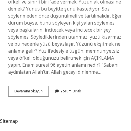
öfkeli ve sinirli bir ifade vermek. Yüzün ak olması ne
demek? Yunus bu beyitte şunu kastediyor: Söz
söylenmeden önce düşünülmeli ve tartılmalıdır. Eğer
durum buysa, bunu söyleyen kişi yalan söylemez
veya başkalarını incitecek veya incitecek bir şey
söylemez. Söylediklerinden utanmaz, yüzü kızarmaz
ve bu nedenle yüzü beyazlaşır. Yüzünü ekşitmek ne
anlama gelir? Yüz ifadesiyle üzgün, memnuniyetsiz
veya öfkeli olduğunuzu belirtmek için AÇIKLAMA
yapın. Enam suresi 96 ayetin anlamı nedir? “Sabahı
aydınlatan Allah’tır. Allah geceyi dinlenme…
Yüzünü
Devamını okuyun
Yorum Bırak
Ağartsın
Ne
Demek
Sitemap