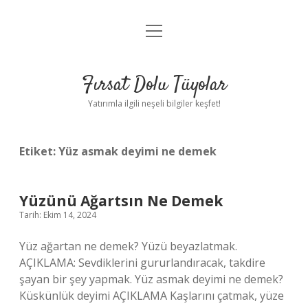
menüyü
Gizlilik Politikası
aç
Hakkımızda
Fırsat Dolu Tüyolar
Yasal Uyarı
Yatırımla ilgili neşeli bilgiler keşfet!
Etiket:
Yüz asmak deyimi ne demek
Yüzünü Ağartsın Ne Demek
Tarih: Ekim 14, 2024
Yüz ağartan ne demek? Yüzü beyazlatmak.
AÇIKLAMA: Sevdiklerini gururlandıracak, takdire
şayan bir şey yapmak. Yüz asmak deyimi ne demek?
Küskünlük deyimi AÇIKLAMA Kaşlarını çatmak, yüze