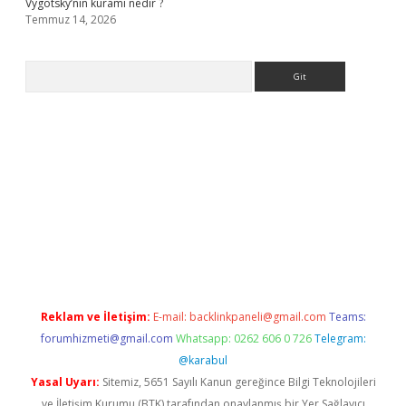
Vygotsky’nin kuramı nedir ?
Temmuz 14, 2026
Arama
perabet giriş
elexbett.net
tulipbetgiris.org
Reklam ve İletişim:
E-mail:
backlinkpaneli@gmail.com
Teams:
forumhizmeti@gmail.com
Whatsapp: 0262 606 0 726
Telegram:
@karabul
Yasal Uyarı:
Sitemiz, 5651 Sayılı Kanun gereğince Bilgi Teknolojileri
ve İletişim Kurumu (BTK) tarafından onaylanmış bir Yer Sağlayıcı