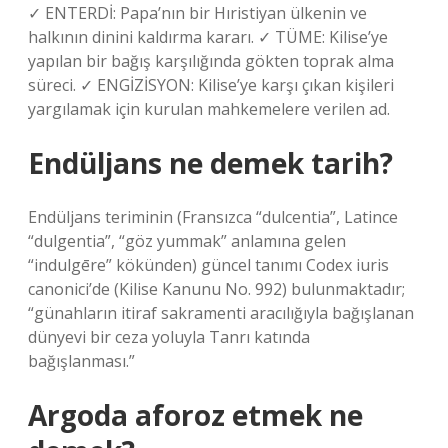
✓ ENTERDİ: Papa’nın bir Hıristiyan ülkenin ve
halkının dinini kaldırma kararı. ✓ TÜME: Kilise’ye
yapılan bir bağış karşılığında gökten toprak alma
süreci. ✓ ENGİZİSYON: Kilise’ye karşı çıkan kişileri
yargılamak için kurulan mahkemelere verilen ad.
Endüljans ne demek tarih?
Endüljans teriminin (Fransızca “dulcentia”, Latince
“dulgentia”, “göz yummak” anlamına gelen
“indulgēre” kökünden) güncel tanımı Codex iuris
canonici’de (Kilise Kanunu No. 992) bulunmaktadır;
“günahların itiraf sakramenti aracılığıyla bağışlanan
dünyevi bir ceza yoluyla Tanrı katında
bağışlanması.”
Argoda aforoz etmek ne