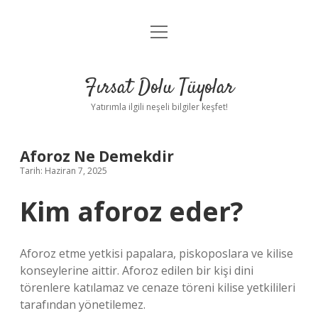
menüyü
Gizlilik Politikası
aç
Hakkımızda
Fırsat Dolu Tüyolar
Yasal Uyarı
Yatırımla ilgili neşeli bilgiler keşfet!
Aforoz Ne Demekdir
Tarih: Haziran 7, 2025
Kim aforoz eder?
Aforoz etme yetkisi papalara, piskoposlara ve kilise
konseylerine aittir. Aforoz edilen bir kişi dini
törenlere katılamaz ve cenaze töreni kilise yetkilileri
tarafından yönetilemez.