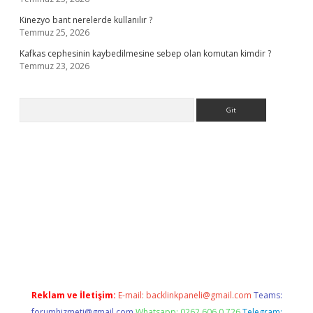
Kinezyo bant nerelerde kullanılır ?
Temmuz 25, 2026
Kafkas cephesinin kaybedilmesine sebep olan komutan kimdir ?
Temmuz 23, 2026
Arama
bet giriş
elexbett.net
tulipbetgiris.org
Reklam ve İletişim:
E-mail:
backlinkpaneli@gmail.com
Teams:
forumhizmeti@gmail.com
Whatsapp: 0262 606 0 726
Telegram: