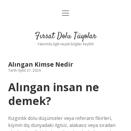
menüyü
Gizlilik Politikası
aç
Hakkımızda
Fırsat Dolu Tüyolar
Yasal Uyarı
Yatırımla ilgili neşeli bilgiler keşfet!
Alıngan Kimse Nedir
Tarih: Eylül 27, 2024
Alıngan insan ne
demek?
Kızgınlık dolu düşünceler veya referans fikirleri,
kişinin dış dünyadaki ilgisiz, alakasız veya sıradan