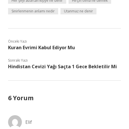
Her şeyi abartan kişiye ne denir
Hırçın olma ne demek
Sinirlenmenin anlamı nedir
Utanmaz ne denir
Önceki Yazı
Kuran Evrimi Kabul Ediyor Mu
Sonraki Yazı
Hindistan Cevizi Yağı Saçta 1 Gece Bekletilir Mi
6 Yorum
Elif