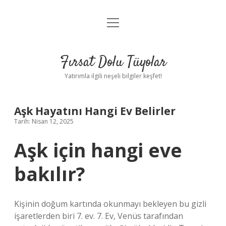
menüyü
Gizlilik Politikası
aç
Hakkımızda
Fırsat Dolu Tüyolar
Yasal Uyarı
Yatırımla ilgili neşeli bilgiler keşfet!
Aşk Hayatını Hangi Ev Belirler
Tarih: Nisan 12, 2025
Aşk için hangi eve
bakılır?
Kişinin doğum kartında okunmayı bekleyen bu gizli
işaretlerden biri 7. ev. 7. Ev, Venüs tarafından