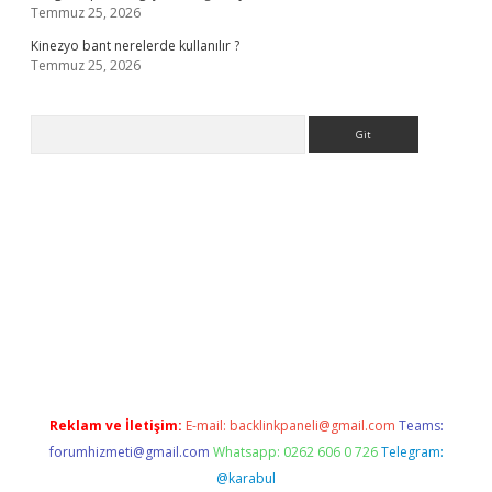
Temmuz 25, 2026
Kinezyo bant nerelerde kullanılır ?
Temmuz 25, 2026
Arama
rabet giriş
elexbett.net
tulipbetgiris.org
Reklam ve İletişim:
E-mail:
backlinkpaneli@gmail.com
Teams:
forumhizmeti@gmail.com
Whatsapp: 0262 606 0 726
Telegram:
@karabul