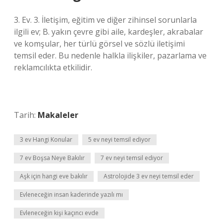
3. Ev. 3. İletişim, eğitim ve diğer zihinsel sorunlarla
ilgili ev; B. yakın çevre gibi aile, kardeşler, akrabalar
ve komşular, her türlü görsel ve sözlü iletişimi
temsil eder. Bu nedenle halkla ilişkiler, pazarlama ve
reklamcılıkta etkilidir.
Tarih:
Makaleler
3 ev Hangi Konular
5 ev neyi temsil ediyor
7 ev Boşsa Neye Bakılır
7 ev neyi temsil ediyor
Aşk için hangi eve bakılır
Astrolojide 3 ev neyi temsil eder
Evleneceğin insan kaderinde yazılı mı
Evleneceğin kişi kaçıncı evde