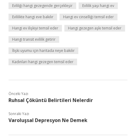
Evliliği hangi gezegende gerçekleşir
Evlilik yaşı hangi ev
Evlilikte hangi eve bakılır
Hangi ev cinselliği temsil eder
Hangi ev ilişkiyi temsil eder
Hangi gezegen aşkı temsil eder
Hangi transit evlilik getirir
İlişki uyumu için haritada neye bakılır
Kadınları hangi gezegen temsil eder
Önceki Yazı
Ruhsal Çöküntü Belirtileri Nelerdir
Sonraki Yazı
Varoluşsal Depresyon Ne Demek