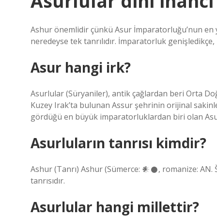
Asurlular dini inancı
Ashur önemlidir çünkü Asur İmparatorluğu’nun en yüc
neredeyse tek tanrılıdır. İmparatorluk genişledikçe, bu
Asur hangi irk?
Asurlular (Süryaniler), antik çağlardan beri Orta Do
Kuzey Irak’ta bulunan Assur şehrinin orijinal sakin
gördüğü en büyük imparatorluklardan biri olan Asur
Asurluların tanrısı kimdir?
Ashur (Tanrı) Ashur (Sümerce: 𒀭𒊹, romanize: AN. Š
tanrısıdır.
Asurlular hangi millettir?