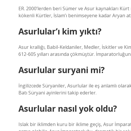
ER. 2000’lerden beri Sümer ve Asur kaynakları Kürt 
kökenli Kürtler, İslam’ı benimseyene kadar Aryan ata
Asurlular’ı kim yıktı?
Asur krallığı, Babil-Keldaniler, Medler, İskitler ve 
612-605 yılları arasında çökmüştür. İmparatorluğun çök
Asurlular suryani mi?
İngilizcede Süryaniler, Asurlular ile eş anlamlı olar
Batı Süryani ayinlerini takip ederler.
Asurlular nasıl yok oldu?
Islak bir iklimden kuru bir iklime geçiş, Asur İmpar