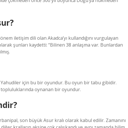
şekilde çökmeden önce 300 yıl boyunca Doğu’ya hükmeden
şur?
o dönem iletişim dili olan Akadca’yı kullandığını vurgulayan
n olarak şunları kaydetti: “Bilinen 38 anlaşma var. Bunlardan
lmış.
 Yahudiler için bu bir oyundur. Bu oyun bir tabu gibidir.
i topluluklarında oynanan bir oyundur.
mdir?
rbanipal, son büyük Asur kralı olarak kabul edilir. Zamanını
 diğer kralların aksine çok çalışkandı ve aynı zamanda bilim