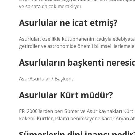
ve sanata da çok meraklıydı.
Asurlular ne icat etmiş?
Asurlular, özellikle kütüphanenin icadıyla edebiyata
getirdiler ve astronomide önemli bilimsel ilerlemeler
Asurluların başkenti neresid
AsurAsurlular / Başkent
Asurlular Kürt müdür?
ER. 2000’lerden beri Sümer ve Asur kaynakları Kürt 
kökenli Kürtler, İslam’ı benimseyene kadar Aryan ata
Sümerlerin dini inancı nedir