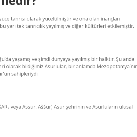
 nedir?
e tanrısı olarak yüceltilmiştir ve ona olan inançları
 yarı tek tanrıcılık yayılmış ve diğer kültürleri etkilemiştir.
ğu’da yaşamış ve şimdi dünyaya yayılmış bir halktır. Şu anda
leri olarak bildiğimiz Asurlular, bir anlamda Mezopotamya’nı
’un sahipleriydi.
AR₂ veya Assur, Aššur) Asur şehrinin ve Asurluların ulusal