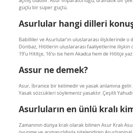
açmış olabilir. Asur İmparatorluğu, dramatik bir 
güçlü bir süper güçtü.
Asurlular hangi dilleri konu
Babilliler ve Asurlular’ın uluslararası ilişkilerinde 
Donbaz, Hititlerin uluslararası faaliyetlerine ilişki
19’u Hititçe, 16’sı ise hem Akadca hem de Hititçe yazı
Assur ne demek?
Asur, İbranice bir kelimedir ve yasak anlamına gelir.
Yasak sözcükleri söylemeniz yasaktır. Çeşitli Yahud
Asurluların en ünlü kralı ki
Zamanının dünya kralı olarak bilinen Asur Kralı Asu
övünme ve acımasızlığıyla nitelendiren Asurbanipal,