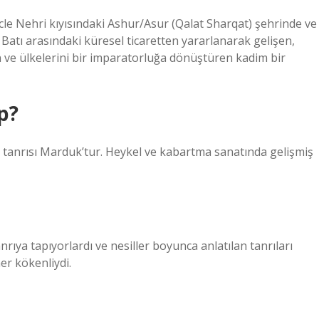
icle Nehri kıyısındaki Ashur/Asur (Qalat Sharqat) şehrinde ve
Batı arasındaki küresel ticaretten yararlanarak gelişen,
n ve ülkelerini bir imparatorluğa dönüştüren kadim bir
p?
li tanrısı Marduk’tur. Heykel ve kabartma sanatında gelişmiş
anrıya tapıyorlardı ve nesiller boyunca anlatılan tanrıları
er kökenliydi.