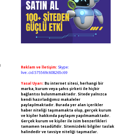
n
Reklam ve İletişim:
Skype:
live:.cid.575569c608265c69
Yasal Uyarı:
Bu internet sitesi, herhangi bir
marka, kurum veya şahıs şirketi ile hiçbir
bağlantısı bulunmamaktadır. Sitede yalnızca
kendi hazırladığımız makaleler
paylaşılmaktadır. Burada yer alan içerikler
haber niteliği taşımamakta olup, gerçek kurum
ve kişiler hakkında paylaşım yapılmamaktadır.
Gerçek kurum ve kişiler ile isim benzerlikleri
tamamen tesadüfidir. Sitemizdeki bilgiler taslak
halindedir ve tavsiye niteliği taşımazlar.