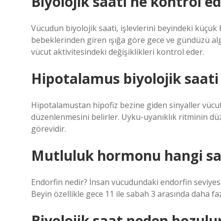
Biyolojik saati ne kontrol e
Vücudun biyolojik saati, işlevlerini beyindeki küçü
bebeklerinden giren ışığa göre gece ve gündüzü algı
vücut aktivitesindeki değişiklikleri kontrol eder.
Hipotalamus biyolojik saati
Hipotalamustan hipofiz bezine giden sinyaller vücutt
düzenlenmesini belirler. Uyku-uyanıklık ritminin dü
görevidir.
Mutluluk hormonu hangi saa
Endorfin nedir? İnsan vücudundaki endorfin seviyesi 
Beyin özellikle gece 11 ile sabah 3 arasında daha faz
Biyolojik saat neden bozulu