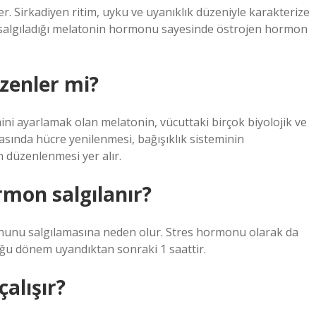
ler. Sirkadiyen ritim, uyku ve uyanıklık düzeniyle karakterize
zi, salgıladığı melatonin hormonu sayesinde östrojen hormon
üzenler mi?
ini ayarlamak olan melatonin, vücuttaki birçok biyolojik ve
arasında hücre yenilenmesi, bağışıklık sisteminin
n düzenlenmesi yer alır.
rmon salgılanır?
nunu salgılamasına neden olur. Stres hormonu olarak da
duğu dönem uyandıktan sonraki 1 saattir.
alışır?