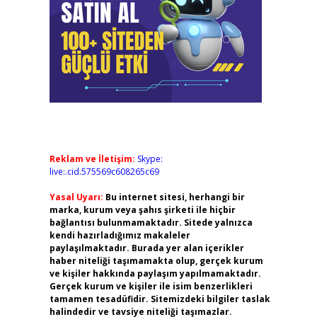
Reklam ve İletişim:
Skype:
live:.cid.575569c608265c69
Yasal Uyarı:
Bu internet sitesi, herhangi bir
marka, kurum veya şahıs şirketi ile hiçbir
bağlantısı bulunmamaktadır. Sitede yalnızca
kendi hazırladığımız makaleler
paylaşılmaktadır. Burada yer alan içerikler
haber niteliği taşımamakta olup, gerçek kurum
ve kişiler hakkında paylaşım yapılmamaktadır.
Gerçek kurum ve kişiler ile isim benzerlikleri
tamamen tesadüfidir. Sitemizdeki bilgiler taslak
halindedir ve tavsiye niteliği taşımazlar.