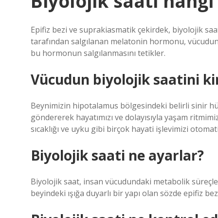
Biyolojik saati hang
Epifiz bezi ve suprakiasmatik çekirdek, biyolojik saat
tarafından salgılanan melatonin hormonu, vücudun 
bu hormonun salgılanmasını tetikler.
Vücudun biyolojik saatini k
Beynimizin hipotalamus bölgesindeki belirli sinir h
göndererek hayatımızı ve dolayısıyla yaşam ritmimizi 
sıcaklığı ve uyku gibi birçok hayati işlevimizi otoma
Biyolojik saati ne ayarlar?
Biyolojik saat, insan vücudundaki metabolik süreçle
beyindeki ışığa duyarlı bir yapı olan sözde epifiz be