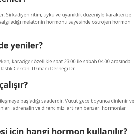
ler. Sirkadiyen ritim, uyku ve uyanıklık düzeniyle karakterize
zi, salgıladığı melatonin hormonu sayesinde östrojen hormon
de yeniler?
yken, karaciğer özellikle saat 23:00 ile sabah 04:00 arasında
lastik Cerrahi Uzmanı Derneği Dr.
alışır?
yileşmeye başladığı saatlerdir. Vücut gece boyunca dinlenir v
onları, adrenalin ve direncimizi artıran benzeri hormonlar
i için hangi hormon kullanılır?