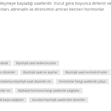
yileşmeye başladığı saatlerdir. Vücut gece boyunca dinlenir v
onları, adrenalin ve direncimizi artıran benzeri hormonlar
ededir
Biyolojik saat neden bozulur
on düzenler
Biyolojik saati ne ayarlar
Biyolojik saati ne kontrol eder
otalamus biyolojik saati düzenler mi
Hormonlar hangi saatlerde çalışır
enler mi
Mutluluk hormonu hangi saatlerde salgılanır
 kaçta salgılanır
Vücudun biyolojik saatini kim düzenler