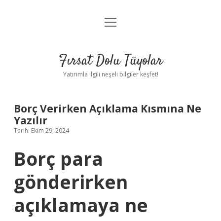
menüyü
Gizlilik Politikası
aç
Hakkımızda
Fırsat Dolu Tüyolar
Yasal Uyarı
Yatırımla ilgili neşeli bilgiler keşfet!
Borç Verirken Açıklama Kısmına Ne
Yazılır
Tarih: Ekim 29, 2024
Borç para
gönderirken
açıklamaya ne