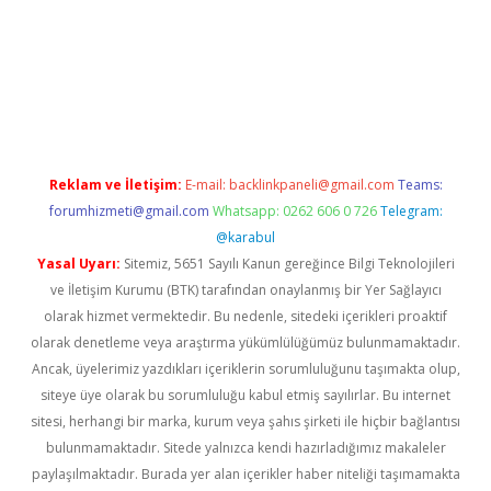
abet giriş
elexbett.net
tulipbetgiris.org
Reklam ve İletişim:
E-mail:
backlinkpaneli@gmail.com
Teams:
forumhizmeti@gmail.com
Whatsapp: 0262 606 0 726
Telegram:
@karabul
Yasal Uyarı:
Sitemiz, 5651 Sayılı Kanun gereğince Bilgi Teknolojileri
ve İletişim Kurumu (BTK) tarafından onaylanmış bir Yer Sağlayıcı
olarak hizmet vermektedir. Bu nedenle, sitedeki içerikleri proaktif
olarak denetleme veya araştırma yükümlülüğümüz bulunmamaktadır.
Ancak, üyelerimiz yazdıkları içeriklerin sorumluluğunu taşımakta olup,
siteye üye olarak bu sorumluluğu kabul etmiş sayılırlar. Bu internet
sitesi, herhangi bir marka, kurum veya şahıs şirketi ile hiçbir bağlantısı
bulunmamaktadır. Sitede yalnızca kendi hazırladığımız makaleler
paylaşılmaktadır. Burada yer alan içerikler haber niteliği taşımamakta