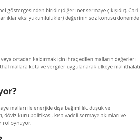
mel göstergesinden biridir (diğeri net sermaye çıkışıdır). Cari
ni varlıklar eksi yükümlülükler) değerinin söz konusu dönemde
k veya ortadan kaldırmak için ihraç edilen malların değerleri
 ithal mallara kota ve vergiler uygulanarak ülkeye mal ithalatı
yor?
ye malları ile enerjide dışa bağımlılık, düşük ve
rı, döviz kuru politikası, kısa vadeli sermaye akımları ve
r rol oynuyor.
?