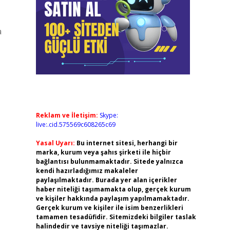
a
Reklam ve İletişim:
Skype:
live:.cid.575569c608265c69
Yasal Uyarı:
Bu internet sitesi, herhangi bir
marka, kurum veya şahıs şirketi ile hiçbir
bağlantısı bulunmamaktadır. Sitede yalnızca
kendi hazırladığımız makaleler
paylaşılmaktadır. Burada yer alan içerikler
haber niteliği taşımamakta olup, gerçek kurum
ve kişiler hakkında paylaşım yapılmamaktadır.
Gerçek kurum ve kişiler ile isim benzerlikleri
tamamen tesadüfidir. Sitemizdeki bilgiler taslak
halindedir ve tavsiye niteliği taşımazlar.