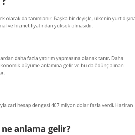
r?
ark olarak da tanımlanır. Başka bir deyişle, ülkenin yurt dışın
 mal ve hizmet fiyatından yüksek olmasıdır.
flardan daha fazla yatırım yapmasına olanak tanır. Daha
lı ekonomik büyüme anlamına gelir ve bu da ödünç alınan
ar.
?
yla cari hesap dengesi 407 milyon dolar fazla verdi. Haziran
 ne anlama gelir?