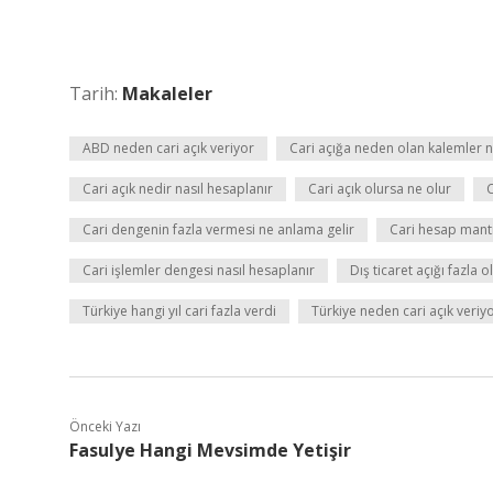
Tarih:
Makaleler
ABD neden cari açık veriyor
Cari açığa neden olan kalemler n
Cari açık nedir nasıl hesaplanır
Cari açık olursa ne olur
C
Cari dengenin fazla vermesi ne anlama gelir
Cari hesap mantı
Cari işlemler dengesi nasıl hesaplanır
Dış ticaret açığı fazla 
Türkiye hangi yıl cari fazla verdi
Türkiye neden cari açık veriy
Önceki Yazı
Fasulye Hangi Mevsimde Yetişir