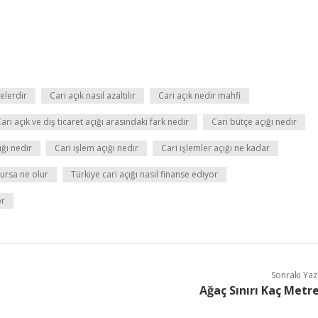
elerdir
Cari açık nasıl azaltılır
Cari açık nedir mahfi
ari açık ve dış ticaret açığı arasındaki fark nedir
Cari bütçe açığı nedir
ğı nedir
Cari işlem açığı nedir
Cari işlemler açığı ne kadar
olursa ne olur
Türkiye cari açığı nasıl finanse ediyor
or
Sonraki Yaz
Ağaç Sınırı Kaç Metr