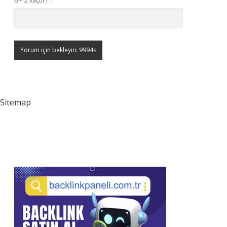
6 + 2 kaçtır?
*
Sitemap
Sidebar