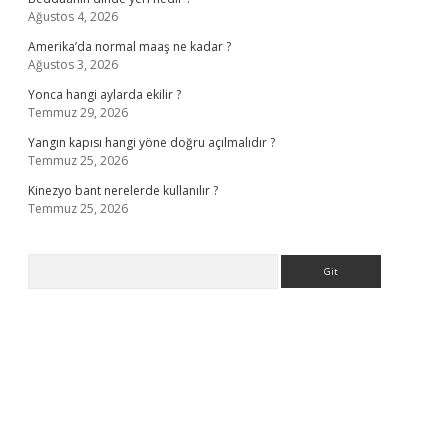
Ağustos 4, 2026
Amerika’da normal maaş ne kadar ?
Ağustos 3, 2026
Yonca hangi aylarda ekilir ?
Temmuz 29, 2026
Yangın kapısı hangi yöne doğru açılmalıdır ?
Temmuz 25, 2026
Kinezyo bant nerelerde kullanılır ?
Temmuz 25, 2026
Arama
rabet giriş
elexbett.net
tulipbetgiris.org