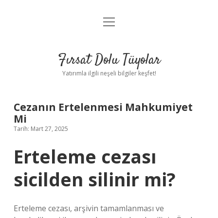
menüyü
Gizlilik Politikası
aç
Hakkımızda
Fırsat Dolu Tüyolar
Yasal Uyarı
Yatırımla ilgili neşeli bilgiler keşfet!
Cezanın Ertelenmesi Mahkumiyet
Mi
Tarih: Mart 27, 2025
Erteleme cezası
sicilden silinir mi?
Erteleme cezası, arşivin tamamlanması ve