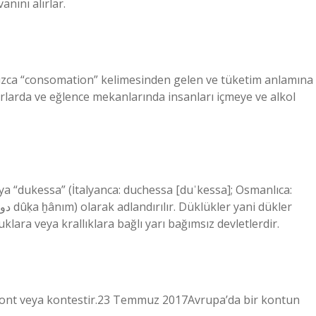
anını alırlar.
sızca “consomation” kelimesinden gelen ve tüketim anlamına
arlarda ve eğlence mekanlarında insanları içmeye ve alkol
ya “dukessa” (İtalyanca: duchessa [duˈkessa]; Osmanlıca:
klara veya krallıklara bağlı yarı bağımsız devletlerdir.
 kont veya kontestir.23 Temmuz 2017Avrupa’da bir kontun