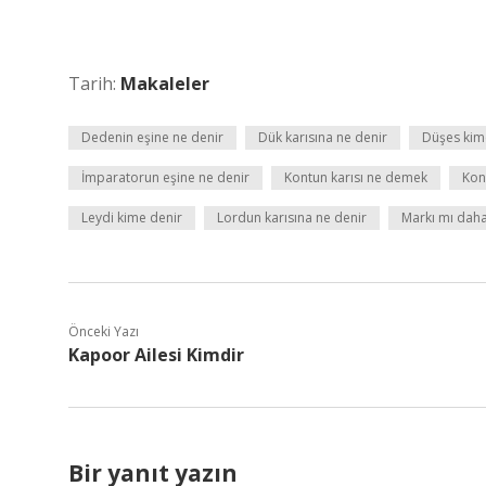
Tarih:
Makaleler
Dedenin eşine ne denir
Dük karısına ne denir
Düşes kim
İmparatorun eşine ne denir
Kontun karısı ne demek
Kon
Leydi kime denir
Lordun karısına ne denir
Markı mı dah
Önceki Yazı
Kapoor Ailesi Kimdir
Bir yanıt yazın