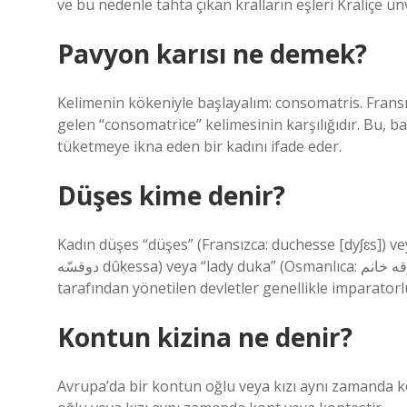
ve bu nedenle tahta çıkan kralların eşleri Kraliçe unv
Pavyon karısı ne demek?
Kelimenin kökeniyle başlayalım: consomatris. Fran
gelen “consomatrice” kelimesinin karşılığıdır. Bu, b
tüketmeye ikna eden bir kadını ifade eder.
Düşes kime denir?
Kadın düşes “düşes” (Fransızca: duchesse [dyʃɛs]) ve
دوقسّه dûḳessa) veya “lady duka” (Osmanlıca: دوقه خانم dûḳa ḫânım) olarak adlandırılır. Düklükler yani dükler
tarafından yönetilen devletler genellikle imparatorlu
Kontun kizina ne denir?
Avrupa’da bir kontun oğlu veya kızı aynı zamanda