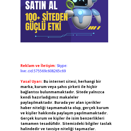
Reklam ve İletişim:
Skype:
live:.cid.575569c608265c69
Yasal Uyarı:
Bu internet sitesi, herhangi bir
marka, kurum veya şahıs şirketi ile hiçbir
bağlantısı bulunmamaktadır. Sitede yalnızca
kendi hazırladığımız makaleler
paylaşılmaktadır. Burada yer alan içerikler
haber niteliği taşımamakta olup, gerçek kurum
ve kişiler hakkında paylaşım yapılmamaktadır.
Gerçek kurum ve kişiler ile isim benzerlikleri
tamamen tesadüfidir. Sitemizdeki bilgiler taslak
halindedir ve tavsiye niteliği taşımazlar.