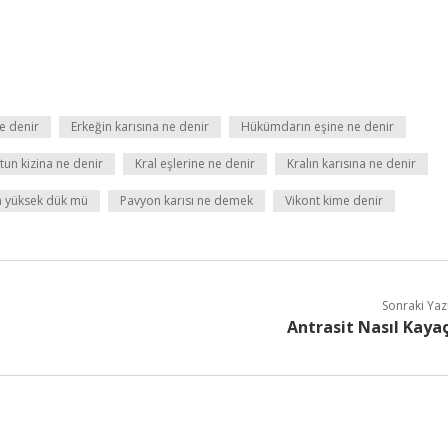
e denir
Erkeğin karısına ne denir
Hükümdarın eşine ne denir
tun kizina ne denir
Kral eşlerine ne denir
Kralın karısına ne denir
a yüksek dük mü
Pavyon karısı ne demek
Vikont kime denir
Sonraki Yaz
Antrasit Nasıl Kaya