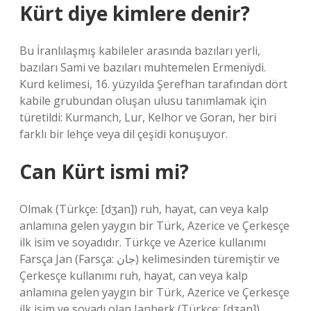
Kürt diye kimlere denir?
Bu İranlılaşmış kabileler arasında bazıları yerli,
bazıları Sami ve bazıları muhtemelen Ermeniydi.
Kurd kelimesi, 16. yüzyılda Şerefhan tarafından dört
kabile grubundan oluşan ulusu tanımlamak için
türetildi: Kurmanch, Lur, Kelhor ve Goran, her biri
farklı bir lehçe veya dil çeşidi konuşuyor.
Can Kürt ismi mi?
Olmak (Türkçe: [dʒan]) ruh, hayat, can veya kalp
anlamına gelen yaygın bir Türk, Azerice ve Çerkesçe
ilk isim ve soyadıdır. Türkçe ve Azerice kullanımı
Farsça Jan (Farsça: جان) kelimesinden türemiştir ve
Çerkesçe kullanımı ruh, hayat, can veya kalp
anlamına gelen yaygın bir Türk, Azerice ve Çerkesçe
ilk isim ve soyadı olan Janberk (Türkçe: [dʒan])