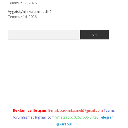
Temmuz 17, 2026
Vygotsky’nin kuramı nedir ?
Temmuz 14, 2026
Arama
rabet giriş
elexbett.net
tulipbetgiris.org
Reklam ve İletişim:
E-mail:
backlinkpaneli@gmail.com
Teams:
forumhizmeti@gmail.com
Whatsapp: 0262 606 0 726
Telegram:
@karabul