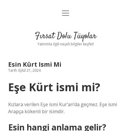
menüyü
Gizlilik Politikası
aç
Hakkımızda
Fırsat Dolu Tüyolar
Yasal Uyarı
Yatırımla ilgili neşeli bilgiler keşfet!
Esin Kürt Ismi Mi
Tarih: Eylül 21, 2024
Eşe Kürt ismi mi?
Kızlara verilen Eşe ismi Kur’an’da geçmez. Eşe ismi
Arapça kökenli bir isimdir.
Esin hangi anlama gelir?