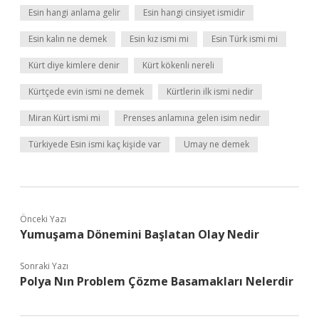
Esin hangi anlama gelir
Esin hangi cinsiyet ismidir
Esin kalın ne demek
Esin kız ismi mi
Esin Türk ismi mi
Kürt diye kimlere denir
Kürt kökenli nereli
Kürtçede evin ismi ne demek
Kürtlerin ilk ismi nedir
Miran Kürt ismi mi
Prenses anlamına gelen isim nedir
Türkiyede Esin ismi kaç kişide var
Umay ne demek
Önceki Yazı
Yumuşama Dönemini Başlatan Olay Nedir
Sonraki Yazı
Polya Nın Problem Çözme Basamakları Nelerdir