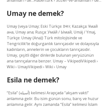
anlamları › de…Habertürk › Sözler-ve-anlamları › de…
Umay ne demek?
Umay (veya Umay; Eski Türkçe: 𐰆𐰢𐰖; Kazakça: Ұмай
ана, Umay ana; Rusça: Ума́й / Ымай, Umáj / Ymaj,
Türkçe: Umay (Ana)) Türk mitolojisinde ve
Tengricilik’te doğurganlık tanrıçasıdır ve dolayısıyla
kadınların, annelerin ve çocukların tanrıçasıdır.
Umay, çeşitli diğer dinlerde bulunan yeryüzünün
ana tanrıçalarına benzer. Umay – VikipediVikipedi ›
Wiki › UmayVikipedi › Wiki › Umay
Esila ne demek?
“Esila” (أسيلة) kelimesi Arapçada “akşam vakti”
anlamına gelir. Bu isim günün sonu, barış ve huzur
anlamına gelir. Aynı zamanda “Esila” kelimesi İslam