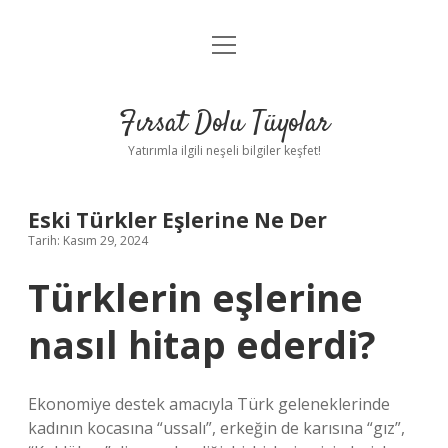
menüyü
Gizlilik Politikası
aç
Hakkımızda
Fırsat Dolu Tüyolar
Yasal Uyarı
Yatırımla ilgili neşeli bilgiler keşfet!
Eski Türkler Eşlerine Ne Der
Tarih: Kasım 29, 2024
Türklerin eşlerine
nasıl hitap ederdi?
Ekonomiye destek amacıyla Türk geleneklerinde
kadının kocasına “ussalı”, erkeğin de karısına “gız”,