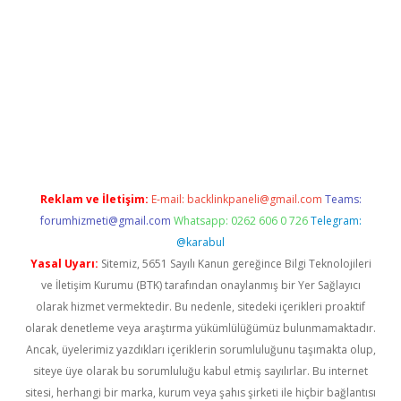
erabet giriş
elexbett.net
tulipbetgiris.org
Reklam ve İletişim:
E-mail:
backlinkpaneli@gmail.com
Teams:
forumhizmeti@gmail.com
Whatsapp: 0262 606 0 726
Telegram:
@karabul
Yasal Uyarı:
Sitemiz, 5651 Sayılı Kanun gereğince Bilgi Teknolojileri
ve İletişim Kurumu (BTK) tarafından onaylanmış bir Yer Sağlayıcı
olarak hizmet vermektedir. Bu nedenle, sitedeki içerikleri proaktif
olarak denetleme veya araştırma yükümlülüğümüz bulunmamaktadır.
Ancak, üyelerimiz yazdıkları içeriklerin sorumluluğunu taşımakta olup,
siteye üye olarak bu sorumluluğu kabul etmiş sayılırlar. Bu internet
sitesi, herhangi bir marka, kurum veya şahıs şirketi ile hiçbir bağlantısı