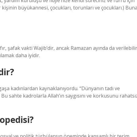
t, yardım kuruluşu ve fidye’nize kendi süreciniz ve fürrû için
kişinin büyükannesi, çocukları, torunları ve çocukları.) Bun
ır, şafak vakti Wajib’dir, ancak Ramazan ayında da verilebilir
ılamak daha iyidir.
dir?
argaşa kadınlardan kaynaklanıyordu. “Dünyanın tadı ve
i. Bu sahte kadrolarla Allah’ın saygısını ve korkusunu rahatsı
opedisi?
 sosyal ve politik türbülansın öneminde kapsamlı bir terim.