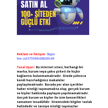
Reklam ve İletişim:
Skype:
live:.cid.575569c608265c69
Yasal Uyarı:
Bu internet sitesi, herhangi bir
marka, kurum veya şahıs şirketi ile hiçbir
bağlantısı bulunmamaktadır. Sitede yalnızca
kendi hazırladığımız makaleler
paylaşılmaktadır. Burada yer alan içerikler
haber niteliği taşımamakta olup, gerçek kurum
ve kişiler hakkında paylaşım yapılmamaktadır.
Gerçek kurum ve kişiler ile isim benzerlikleri
tamamen tesadüfidir. Sitemizdeki bilgiler taslak
halindedir ve tavsiye niteliği taşımazlar.