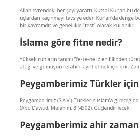
Allah evrendeki her şeyi yarattı. Kutsal Kur’an bu
uçlardan kaçınmayı tavsiye eder. Kur’an’da denge boz
bir kavramdır ve genellikle “test” olarak kullanılır.
İslama göre fitne nedir?
Yüksek ruhların tanımı “fe-te-ne Izlen fiilinden türe
attığı ve gümüşün refahını ayırt etmek için erir. Za
Peygamberimiz Türkler için
Peygamberimiz (S.A.V.) Türklerin İslam’a gireceğin
(Abu Dawud, Melahim, 8 (4302). Güçlendirilecek.
Peygamberimiz ahir zaman