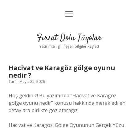
menüyü
Gizlilik Politikası
aç
Hakkımızda
Fırsat Dolu Tüyolar
Yasal Uyarı
Yatırımla ilgili neşeli bilgiler keşfet!
Hacivat ve Karagöz gölge oyunu
nedir ?
Tarih: Mayıs 25, 2026
Hoş geldiniz! Bu yazımızda “Hacivat ve Karagöz
gölge oyunu nedir” konusu hakkında merak edilen
detaylara birlikte göz atacağız.
Hacivat ve Karagöz: Gölge Oyununun Gerçek Yüzü