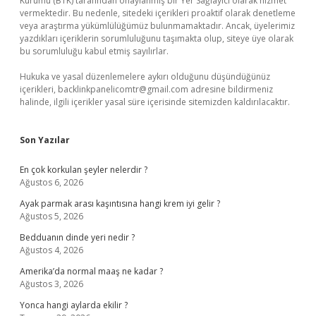
Kurumu (BTK) tarafından onaylanmış bir Yer Sağlayıcı olarak hizmet
vermektedir. Bu nedenle, sitedeki içerikleri proaktif olarak denetleme
veya araştırma yükümlülüğümüz bulunmamaktadır. Ancak, üyelerimiz
yazdıkları içeriklerin sorumluluğunu taşımakta olup, siteye üye olarak
bu sorumluluğu kabul etmiş sayılırlar.
Hukuka ve yasal düzenlemelere aykırı olduğunu düşündüğünüz
içerikleri,
backlinkpanelicomtr@gmail.com
adresine bildirmeniz
halinde, ilgili içerikler yasal süre içerisinde sitemizden kaldırılacaktır.
Son Yazılar
En çok korkulan şeyler nelerdir ?
Ağustos 6, 2026
Ayak parmak arası kaşıntısına hangi krem iyi gelir ?
Ağustos 5, 2026
Bedduanın dinde yeri nedir ?
Ağustos 4, 2026
Amerika’da normal maaş ne kadar ?
Ağustos 3, 2026
Yonca hangi aylarda ekilir ?