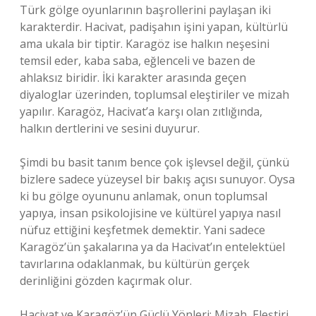
Türk gölge oyunlarının başrollerini paylaşan iki
karakterdir. Hacivat, padişahın işini yapan, kültürlü
ama ukala bir tiptir. Karagöz ise halkın neşesini
temsil eder, kaba saba, eğlenceli ve bazen de
ahlaksız biridir. İki karakter arasında geçen
diyaloglar üzerinden, toplumsal eleştiriler ve mizah
yapılır. Karagöz, Hacivat’a karşı olan zıtlığında,
halkın dertlerini ve sesini duyurur.
Şimdi bu basit tanım bence çok işlevsel değil, çünkü
bizlere sadece yüzeysel bir bakış açısı sunuyor. Oysa
ki bu gölge oyununu anlamak, onun toplumsal
yapıya, insan psikolojisine ve kültürel yapıya nasıl
nüfuz ettiğini keşfetmek demektir. Yani sadece
Karagöz’ün şakalarına ya da Hacivat’ın entelektüel
tavırlarına odaklanmak, bu kültürün gerçek
derinliğini gözden kaçırmak olur.
Hacivat ve Karagöz’ün Güçlü Yönleri: Mizah, Eleştiri