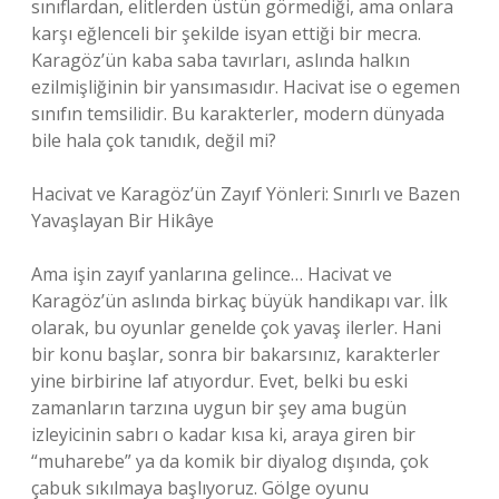
sınıflardan, elitlerden üstün görmediği, ama onlara
karşı eğlenceli bir şekilde isyan ettiği bir mecra.
Karagöz’ün kaba saba tavırları, aslında halkın
ezilmişliğinin bir yansımasıdır. Hacivat ise o egemen
sınıfın temsilidir. Bu karakterler, modern dünyada
bile hala çok tanıdık, değil mi?
Hacivat ve Karagöz’ün Zayıf Yönleri: Sınırlı ve Bazen
Yavaşlayan Bir Hikâye
Ama işin zayıf yanlarına gelince… Hacivat ve
Karagöz’ün aslında birkaç büyük handikapı var. İlk
olarak, bu oyunlar genelde çok yavaş ilerler. Hani
bir konu başlar, sonra bir bakarsınız, karakterler
yine birbirine laf atıyordur. Evet, belki bu eski
zamanların tarzına uygun bir şey ama bugün
izleyicinin sabrı o kadar kısa ki, araya giren bir
“muharebe” ya da komik bir diyalog dışında, çok
çabuk sıkılmaya başlıyoruz. Gölge oyunu