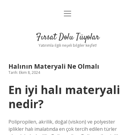
menüyü
Gizlilik Politikası
aç
Hakkımızda
Fırsat Dolu Tüyolar
Yasal Uyarı
Yatırımla ilgili neşeli bilgiler keşfet!
Halının Materyali Ne Olmalı
Tarih: Ekim 8, 2024
En iyi halı materyali
nedir?
Polipropilen, akrilik, doğal (viskon) ve polyester
iplikler halı imalatında en çok tercih edilen türler