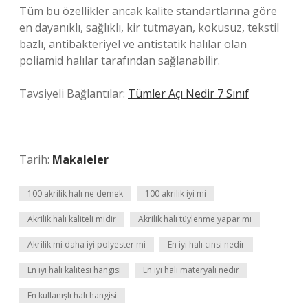
Tüm bu özellikler ancak kalite standartlarına göre
en dayanıklı, sağlıklı, kir tutmayan, kokusuz, tekstil
bazlı, antibakteriyel ve antistatik halılar olan
poliamid halılar tarafından sağlanabilir.
Tavsiyeli Bağlantılar:
Tümler Açı Nedir 7 Sınıf
Tarih:
Makaleler
100 akrilik halı ne demek
100 akrilik iyi mi
Akrilik halı kaliteli midir
Akrilik halı tüylenme yapar mı
Akrilik mi daha iyi polyester mi
En iyi halı cinsi nedir
En iyi halı kalitesi hangisi
En iyi halı materyali nedir
En kullanışlı halı hangisi