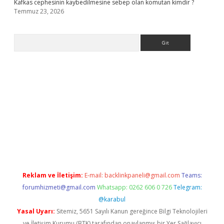
Kafkas cephesinin kaybedilmesine sebep olan komutan kimdir ?
Temmuz 23, 2026
Arama
perabet giriş
elexbett.net
tulipbetgiris.org
Reklam ve İletişim:
E-mail:
backlinkpaneli@gmail.com
Teams:
forumhizmeti@gmail.com
Whatsapp: 0262 606 0 726
Telegram:
@karabul
Yasal Uyarı:
Sitemiz, 5651 Sayılı Kanun gereğince Bilgi Teknolojileri
ve İletişim Kurumu (BTK) tarafından onaylanmış bir Yer Sağlayıcı