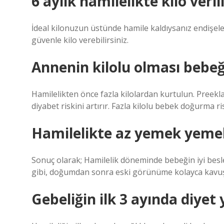
6 aylık hamilelikte kilo veril
İdeal kilonuzun üstünde hamile kaldıysanız endişele
güvenle kilo verebilirsiniz.
Annenin kilolu olması bebeği
Hamilelikten önce fazla kilolardan kurtulun. Preekla
diyabet riskini artırır. Fazla kilolu bebek doğurma ris
Hamilelikte az yemek yemek
Sonuç olarak; Hamilelik döneminde bebeğin iyi besl
gibi, doğumdan sonra eski görünüme kolayca kavuşab
Gebeliğin ilk 3 ayında diyet 