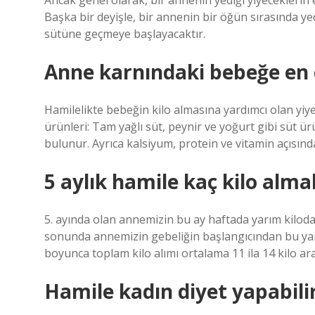
Ancak genel olarak, bir annenin yediği yiyeceklerin et
Başka bir deyişle, bir annenin bir öğün sırasında yed
sütüne geçmeye başlayacaktır.
Anne karnındaki bebeğe en ç
Hamilelikte bebeğin kilo almasına yardımcı olan yiye
ürünleri: Tam yağlı süt, peynir ve yoğurt gibi süt ür
bulunur. Ayrıca kalsiyum, protein ve vitamin açısınd
5 aylık hamile kaç kilo almal
5. ayında olan annemizin bu ay haftada yarım kiloda
sonunda annemizin gebeliğin başlangıcından bu yana
boyunca toplam kilo alımı ortalama 11 ila 14 kilo ara
Hamile kadın diyet yapabili