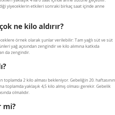
kileri yaklaşık 4 ila 6 saat içinde anne sütüne geçebilir.
iği yiyeceklerin etkileri sonraki birkaç saat içinde anne
ok ne kilo aldırır?
ceklere örnek olarak şunlar verilebilir: Tam yağlı süt ve süt
ünleri yağ açısından zengindir ve kilo alımına katkıda
an da zengindir.
ı?
n toplamda 2 kilo alması bekleniyor. Gebeliğin 20. haftasının
 toplamda yaklaşık 4,5 kilo almış olması gerekir. Gebelik
sında olmalıdır.
r mi?