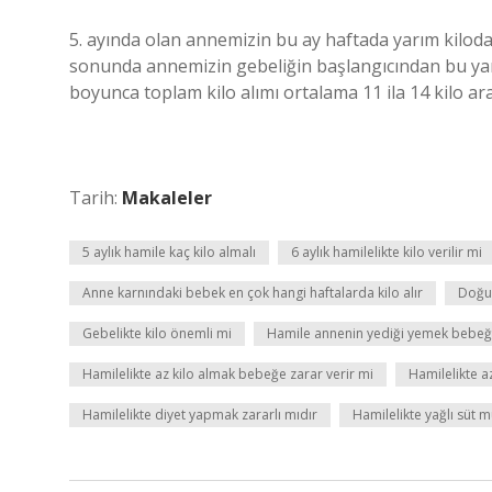
5. ayında olan annemizin bu ay haftada yarım kiloda
sonunda annemizin gebeliğin başlangıcından bu yana
boyunca toplam kilo alımı ortalama 11 ila 14 kilo ara
Tarih:
Makaleler
5 aylık hamile kaç kilo almalı
6 aylık hamilelikte kilo verilir mi
Anne karnındaki bebek en çok hangi haftalarda kilo alır
Doğum
Gebelikte kilo önemli mi
Hamile annenin yediği yemek bebeğ
Hamilelikte az kilo almak bebeğe zarar verir mi
Hamilelikte 
Hamilelikte diyet yapmak zararlı mıdır
Hamilelikte yağlı süt 