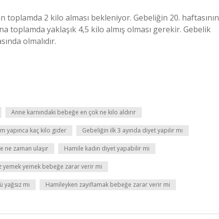
n toplamda 2 kilo alması bekleniyor. Gebeliğin 20. haftasının
 toplamda yaklaşık 4,5 kilo almış olması gerekir. Gebelik
sında olmalıdır.
Anne karnındaki bebeğe en çok ne kilo aldırır
 yapınca kaç kilo gider
Gebeliğin ilk 3 ayında diyet yapılır mı
e ne zaman ulaşır
Hamile kadın diyet yapabilir mi
az yemek yemek bebeğe zarar verir mi
mü yağsız mı
Hamileyken zayiflamak bebeğe zarar verir mi