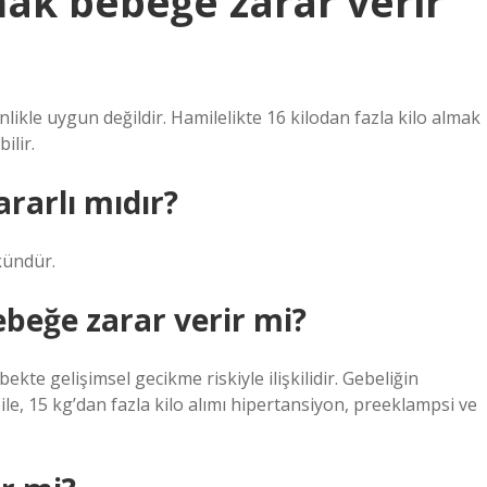
ak bebeğe zarar verir
ikle uygun değildir. Hamilelikte 16 kilodan fazla kilo almak
ilir.
rarlı mıdır?
kündür.
ebeğe zarar verir mi?
ebekte gelişimsel gecikme riskiyle ilişkilidir. Gebeliğin
le, 15 kg’dan fazla kilo alımı hipertansiyon, preeklampsi ve