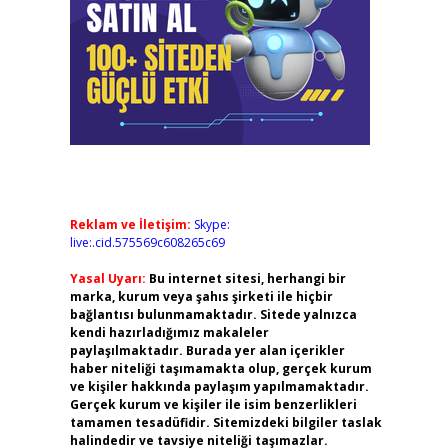
Reklam ve İletişim:
Skype:
live:.cid.575569c608265c69
Yasal Uyarı:
Bu internet sitesi, herhangi bir
marka, kurum veya şahıs şirketi ile hiçbir
bağlantısı bulunmamaktadır. Sitede yalnızca
kendi hazırladığımız makaleler
paylaşılmaktadır. Burada yer alan içerikler
haber niteliği taşımamakta olup, gerçek kurum
ve kişiler hakkında paylaşım yapılmamaktadır.
Gerçek kurum ve kişiler ile isim benzerlikleri
tamamen tesadüfidir. Sitemizdeki bilgiler taslak
halindedir ve tavsiye niteliği taşımazlar.