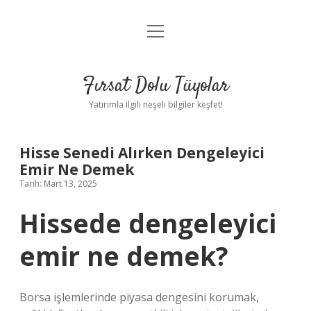
menüyü
Gizlilik Politikası
aç
Hakkımızda
Fırsat Dolu Tüyolar
Yasal Uyarı
Yatırımla ilgili neşeli bilgiler keşfet!
Hisse Senedi Alırken Dengeleyici
Emir Ne Demek
Tarih: Mart 13, 2025
Hissede dengeleyici
emir ne demek?
Borsa işlemlerinde piyasa dengesini korumak,