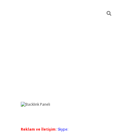
Sidebar
grandoperabet giriş
elexbett.net
tulipbetgiris.org
Reklam ve İletişim:
Skype: