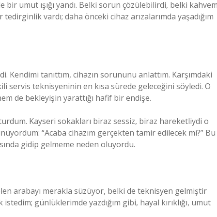
ir umut ışığı yandı. Belki sorun çözülebilirdi, belki kahvem
r tedirginlik vardı; daha önceki cihaz arızalarımda yaşadığım
rdi. Kendimi tanıttım, cihazın sorununu anlattım. Karşımdaki
kili servis teknisyeninin en kısa sürede geleceğini söyledi. O
m de bekleyişin yarattığı hafif bir endişe.
rdum. Kayseri sokakları biraz sessiz, biraz hareketliydi o
ünüyordum: “Acaba cihazım gerçekten tamir edilecek mi?” Bu
asında gidip gelmeme neden oluyordu.
elen arabayı merakla süzüyor, belki de teknisyen gelmiştir
 istedim; günlüklerimde yazdığım gibi, hayal kırıklığı, umut