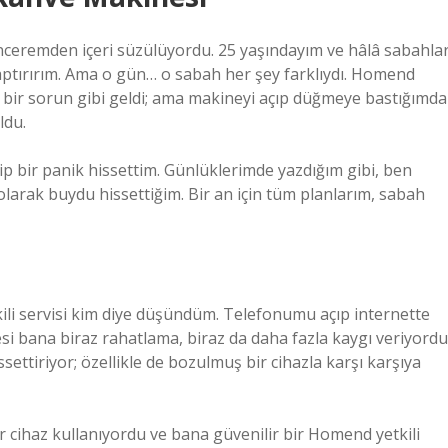
ceremden içeri süzülüyordu. 25 yaşındayım ve hâlâ sabahlar
ptırırım. Ama o gün… o sabah her şey farklıydı. Homend
 bir sorun gibi geldi; ama makineyi açıp düğmeye bastığımda
ldu.
p bir panik hissettim. Günlüklerimde yazdığım gibi, ben
olarak buydu hissettiğim. Bir an için tüm planlarım, sabah
li servisi kim diye düşündüm. Telefonumu açıp internette
 bana biraz rahatlama, biraz da daha fazla kaygı veriyordu
ettiriyor; özellikle de bozulmuş bir cihazla karşı karşıya
r cihaz kullanıyordu ve bana güvenilir bir Homend yetkili