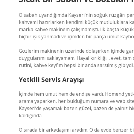
O sabah uyandığımda Kayseri’nin soğuk rüzgârı pen
kahvemi hazırlarken kendimi küçük mutluluklara ka
marka kahve makinem çalışmamıştı. İlk başta küçük
hiçbir ışık yanmadı ve içimden bir parça umut kaybo
Gözlerim makinenin üzerinde dolaşırken içimde gari
duygularımı saklayamam. Hayal kırıklığı… evet, tam 
rutini, kahve keyfim hepsi bir anda sarsılmış gibiydi.
Yetkili Servis Arayışı
İçimde hem umut hem de endişe vardı. Homend yetki
arama yaparken, her bulduğum numara ve web sitesi
Kayseri’de yaşamak bazen güzel, bazen de yalnız hiss
kaldığında.
O sırada bir arkadaşımı aradım. O da evde benzer bi