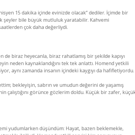
nisyen 15 dakika içinde evinizde olacak” dediler. İçimde bir
ük şeyler bile büyük mutluluk yaratabilir. Kahvemi
aatlerden çok daha değerliydi.
de biraz heyecanla, biraz rahatlamış bir şekilde kapıyı
 neyin neden kaynaklandığını tek tek anlattı. Homend yetkili
iyor, aynı zamanda insanın içindeki kaygıyı da hafifletiyordu.
 ettim; bekleyişin, sabrın ve umudun değerini de yaşamış
nin çalıştığını görünce gözlerim doldu. Küçük bir zafer, küçü
emi yudumlarken düşündüm: Hayat, bazen beklemekle,