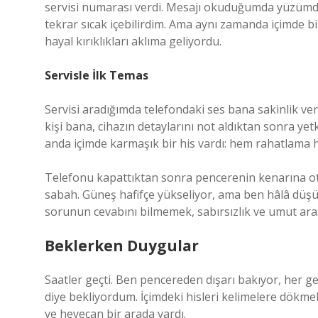
servisi numarası verdi. Mesajı okuduğumda yüzümde b
tekrar sıcak içebilirdim. Ama aynı zamanda içimde bi
hayal kırıklıkları aklıma geliyordu.
Servisle İlk Temas
Servisi aradığımda telefondaki ses bana sakinlik ve
kişi bana, cihazın detaylarını not aldıktan sonra yet
anda içimde karmaşık bir his vardı: hem rahatlama he
Telefonu kapattıktan sonra pencerenin kenarına otu
sabah. Güneş hafifçe yükseliyor, ama ben hâlâ düş
sorunun cevabını bilmemek, sabırsızlık ve umut ar
Beklerken Duygular
Saatler geçti. Ben pencereden dışarı bakıyor, her g
diye bekliyordum. İçimdeki hisleri kelimelere dökmek
ve heyecan bir arada vardı.