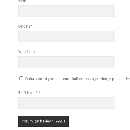
İsim*
E-Posta*
Web Sitesi
Daha sonraki yorumlarımda kullanılması için adım, e-posta adres
5 + 3 kaçtır?
*