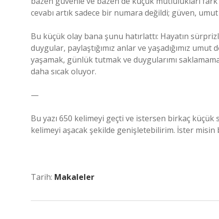
bazen güvenle ve bazen de küçük mutlulukları fark e
cevabı artık sadece bir numara değildi; güven, umut
Bu küçük olay bana şunu hatırlattı: Hayatın sürprizl
duygular, paylaştığımız anlar ve yaşadığımız umut do
yaşamak, günlük tutmak ve duygularımı saklamamak… 
daha sıcak oluyor.
—
Bu yazı 650 kelimeyi geçti ve istersen birkaç küçük
kelimeyi aşacak şekilde genişletebilirim. İster misi
Tarih:
Makaleler