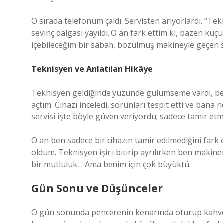
O sırada telefonum çaldı. Servisten arıyorlardı. “Tek
sevinç dalgası yayıldı. O an fark ettim ki, bazen küç
içebileceğim bir sabah, bozulmuş makineyle geçen s
Teknisyen ve Anlatılan Hikâye
Teknisyen geldiğinde yüzünde gülümseme vardı, ben 
açtım. Cihazı inceledi, sorunları tespit etti ve bana
servisi işte böyle güven veriyordu; sadece tamir etm
O an ben sadece bir cihazın tamir edilmediğini fark
oldum. Teknisyen işini bitirip ayrılırken ben makine
bir mutluluk… Ama benim için çok büyüktü.
Gün Sonu ve Düşünceler
O gün sonunda pencerenin kenarında oturup kahv