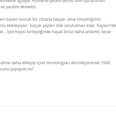
tmekle ilgiliydi. Homend yetkili servisi kim sorusunun
 ve yardım demekti.
eri bazen bozuk bir cihazla başlar, ama hissettiğimiz
lu bekleyişler, küçük şeyleri bile unutulmaz kılar. Kayseri’d
İşte hepsi birleştiğinde hayat biraz daha anlamlı, biraz
 sahne daha ekleyip içsel monologları derinleştirerek 1500
n bunu yapayım mı?