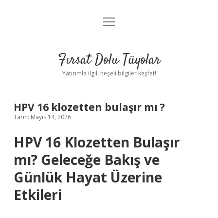
menüyü
Gizlilik Politikası
aç
Hakkımızda
Fırsat Dolu Tüyolar
Yasal Uyarı
Yatırımla ilgili neşeli bilgiler keşfet!
HPV 16 klozetten bulaşır mı ?
Tarih: Mayıs 14, 2026
HPV 16 Klozetten Bulaşır
mı? Geleceğe Bakış ve
Günlük Hayat Üzerine
Etkileri