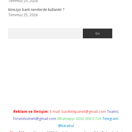
Temmuz 25, 2026
Kinezyo bant nerelerde kullanılır ?
Temmuz 25, 2026
Arama
doperabet giriş
elexbett.net
tulipbetgiris.org
Reklam ve İletişim:
E-mail:
backlinkpaneli@gmail.com
Teams:
forumhizmeti@gmail.com
Whatsapp: 0262 606 0 726
Telegram:
@karabul