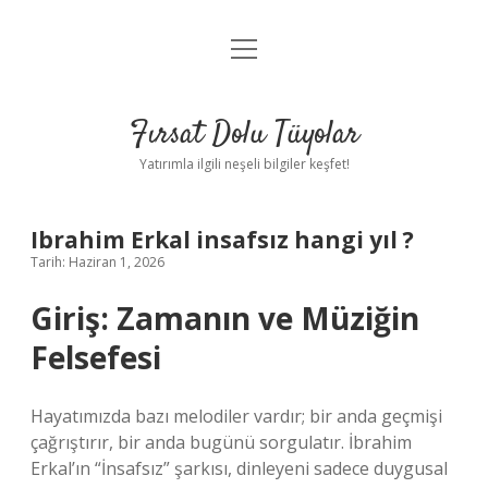
menüyü
Gizlilik Politikası
aç
Hakkımızda
Fırsat Dolu Tüyolar
Yasal Uyarı
Yatırımla ilgili neşeli bilgiler keşfet!
Ibrahim Erkal insafsız hangi yıl ?
Tarih: Haziran 1, 2026
Giriş: Zamanın ve Müziğin
Felsefesi
Hayatımızda bazı melodiler vardır; bir anda geçmişi
çağrıştırır, bir anda bugünü sorgulatır. İbrahim
Erkal’ın “İnsafsız” şarkısı, dinleyeni sadece duygusal