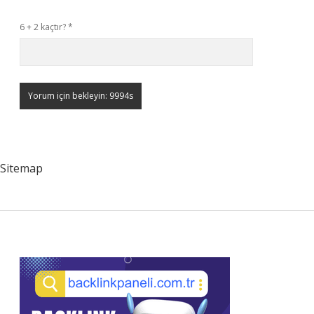
6 + 2 kaçtır?
*
Sitemap
Sidebar