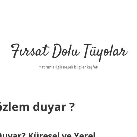
Fırsat Dolu Tüyolar
Yatırımla ilgili neşeli bilgiler keşfet!
özlem duyar ?
uyar? Küresel ve Yerel