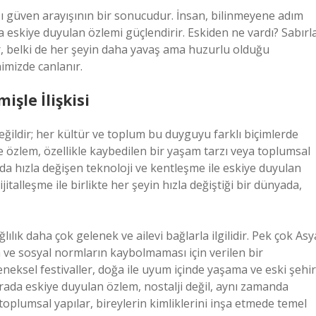
sı güven arayışının bir sonucudur. İnsan, bilinmeyene adım
 eskiye duyulan özlemi güçlendirir. Eskiden ne vardı? Sabırl
r, belki de her şeyin daha yavaş ama huzurlu olduğu
imizde canlanır.
işle İlişkisi
ğildir; her kültür ve toplum bu duyguyu farklı biçimlerde
e özlem, özellikle kaybedilen bir yaşam tarzı veya toplumsal
ında hızla değişen teknoloji ve kentleşme ile eskiye duyulan
ijitalleşme ile birlikte her şeyin hızla değiştiği bir dünyada,
ık daha çok gelenek ve ailevi bağlarla ilgilidir. Pek çok Asy
 ve sosyal normların kaybolmaması için verilen bir
neksel festivaller, doğa ile uyum içinde yaşama ve eski şehir
urada eskiye duyulan özlem, nostalji değil, aynı zamanda
oplumsal yapılar, bireylerin kimliklerini inşa etmede temel