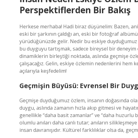
Perspektiflerden Bir Bakış
Herkese merhaba! Hadi biraz düşünelim: Bazen, anide
eski bir şarkının çaldığı an, eski bir fotoğraf albü
yürüdüğünüzde gelir. Nedir bu eskiye duyduğumuz b
bu duyguyu tartışmak, sadece bireysel bir deneyim d
dinamiklerin birleştiği noktada, aslında geçmişe ö
çalışacağız. Gelin, eskiye özlemin nedenlerini hem 
açılarıyla keşfedelim!
Geçmişin Büyüsü: Evrensel Bir Duy
Geçmişe duyduğumuz özlem, insanın doğasında olan b
duygu, aslında zamanın hızla akıp gitmesi ve hayatın
genellikle “daha basit zamanlar” ve “daha huzurlu bir
olumlu anıları daha canlı tutar; anıların silikleşmeye
insan davranışıdır. Kültürel farklılıklar olsa da, g