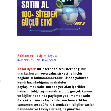
Reklam ve İletişim:
Skype:
live:.cid.575569c608265c69
Yasal Uyarı:
Bu internet sitesi, herhangi bir
marka, kurum veya şahıs şirketi ile hiçbir
bağlantısı bulunmamaktadır. Sitede yalnızca
u
kendi hazırladığımız makaleler
paylaşılmaktadır. Burada yer alan içerikler
haber niteliği taşımamakta olup, gerçek kurum
ve kişiler hakkında paylaşım yapılmamaktadır.
Gerçek kurum ve kişiler ile isim benzerlikleri
tamamen tesadüfidir. Sitemizdeki bilgiler taslak
halindedir ve tavsiye niteliği taşımazlar.