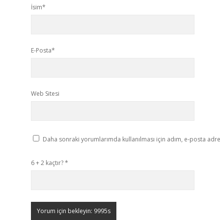
İsim*
E-Posta*
Web Sitesi
Daha sonraki yorumlarımda kullanılması için adım, e-posta adres
6 + 2 kaçtır?
*