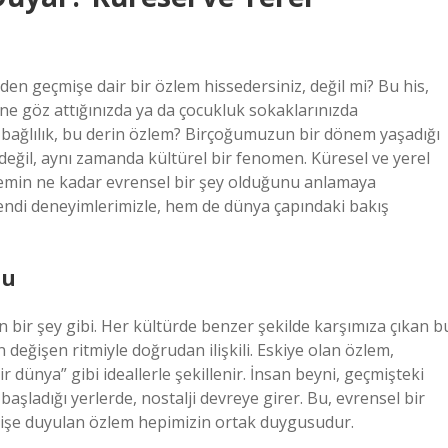
n geçmişe dair bir özlem hissedersiniz, değil mi? Bu his,
müne göz attığınızda ya da çocukluk sokaklarınızda
ağlılık, bu derin özlem? Birçoğumuzun bir dönem yaşadığı
eğil, aynı zamanda kültürel bir fenomen. Küresel ve yerel
zlemin ne kadar evrensel bir şey olduğunu anlamaya
kendi deneyimlerimizle, hem de dünya çapındaki bakış
gu
ir şey gibi. Her kültürde benzer şekilde karşımıza çıkan b
 değişen ritmiyle doğrudan ilişkili. Eskiye olan özlem,
 dünya” gibi ideallerle şekillenir. İnsan beyni, geçmişteki
 başladığı yerlerde, nostalji devreye girer. Bu, evrensel bir
eçmişe duyulan özlem hepimizin ortak duygusudur.