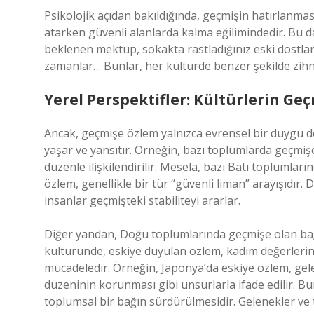
Psikolojik açıdan bakıldığında, geçmişin hatırlanma
atarken güvenli alanlarda kalma eğilimindedir. Bu da
beklenen mektup, sokakta rastladığınız eski dostla
zamanlar… Bunlar, her kültürde benzer şekilde zihn
Yerel Perspektifler: Kültürlerin Geçm
Ancak, geçmişe özlem yalnızca evrensel bir duygu de
yaşar ve yansıtır. Örneğin, bazı toplumlarda geçmiş
düzenle ilişkilendirilir. Mesela, bazı Batı toplumlar
özlem, genellikle bir tür “güvenli liman” arayışıdır. D
insanlar geçmişteki stabiliteyi ararlar.
Diğer yandan, Doğu toplumlarında geçmişe olan bağlıl
kültüründe, eskiye duyulan özlem, kadim değerlerin
mücadeledir. Örneğin, Japonya’da eskiye özlem, gele
düzeninin korunması gibi unsurlarla ifade edilir. B
toplumsal bir bağın sürdürülmesidir. Gelenekler ve t