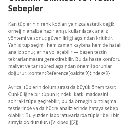
Sebepler
Kan tüplerinin renk kodları yalnızca estetik değil;
örneğin analize hazırlanışı, kullanılacak analiz
yöntemi ve sonuç güvenilirliği açısından kritiktir.
Yanlış tüp seçimi, hem zaman kaybına hem de hatalı
analiz sonuçlarına yol açabilir — bazen testin
tekrarlanmasını gerektirebilir. Bu da hasta konforu,
maliyet ve tanı süreci açısından önemli sorunlar
doğurur. :contentReference[oaicite:9]{index=9}
Ayrıca, tüplerin dolum sırası da büyük önem taşır:
Çünkü iğne bir tüpün içindeki katkı maddesini
sonraki tüpe geçirebilir; bu da örneğin pıhtılaşma
testlerinde ya da hücre analizlerinde hataya sebep
olabilir. Bu yüzden laboratuvarlarda tüpler belli bir
sırayla doldurulur. ([Vikipedi][2])