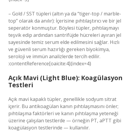
– Gold / SST tüpleri (altın ya da “tiger-top / marble-
top” olarak da anılır): İçerisine pıhtılaştırıcı ve bir jel
seperatör konmuştur. Böylesi tüpler, pıhtılaşmayı
teşvik edip ardından santrifüjde hücreleri ayıran jel
sayesinde temiz serum elde edilmesini sağlar. Hızlı
ve güvenli serum hazırlığı gereken biyokimya,
seroloji ve immün analizlerde tercih edilir.
:contentReference[oaicite:4]{index=4}
Açık Mavi (Light Blue): Koagülasyon
Testleri
Açık mavi kapaklı tüpler, genellikle sodyum sitrat
içerir. Bu antikoagülan kanın pıhtılaşmasını önler;
pıhtılaşma faktörleri ve kanın pıhtılaşma yeteneği
üzerine çalışılan testlerde — örneğin PT, aPTT gibi
koagülasyon testlerinde — kullanılır.