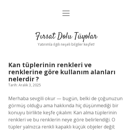
menüyü
Gizlilik Politikası
aç
Hakkımızda
Fırsat Dolu Tüyolar
Yasal Uyarı
Yatırımla ilgili neşeli bilgiler keşfet!
Kan tüplerinin renkleri ve
renklerine göre kullanım alanları
nelerdir ?
Tarih: Aralık 3, 2025
Merhaba sevgili okur — bugün, belki de çoğunuzun
görmüş olduğu ama hakkında hiç düşünmediği bir
konuyu birlikte keşfe çıkalım: Kan alma tüplerinin
renkleri ve bu renklerin neye göre belirlendiği. O
tüpler yalnızca renkli kapaklı küçük objeler değil;