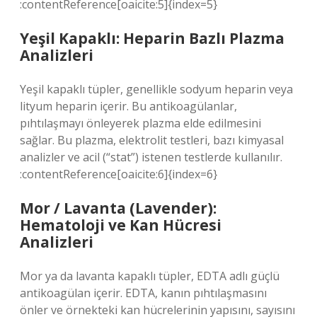
:contentReference[oaicite:5]{index=5}
Yeşil Kapaklı: Heparin Bazlı Plazma
Analizleri
Yeşil kapaklı tüpler, genellikle sodyum heparin veya
lityum heparin içerir. Bu antikoagülanlar,
pıhtılaşmayı önleyerek plazma elde edilmesini
sağlar. Bu plazma, elektrolit testleri, bazı kimyasal
analizler ve acil (“stat”) istenen testlerde kullanılır.
:contentReference[oaicite:6]{index=6}
Mor / Lavanta (Lavender):
Hematoloji ve Kan Hücresi
Analizleri
Mor ya da lavanta kapaklı tüpler, EDTA adlı güçlü
antikoagülan içerir. EDTA, kanın pıhtılaşmasını
önler ve örnekteki kan hücrelerinin yapısını, sayısını