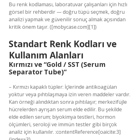
Bu renk kodlaması, laboratuvar çalışanları için hızlı
görsel bir rehberdir — doğru tüpü seçmek, doğru
analizi yapmak ve güvenilir sonuç almak açısından
kritik önem taşır. ([mobycase.com][1])
Standart Renk Kodları ve
Kullanım Alanları
Kırmızı ve “Gold / SST (Serum
Separator Tube)”
– Kırmızı kapaklı tüpler: İçlerinde antikoagülan
yoktur veya pıhtılaşmaya izin veren maddeler vardır.
Kan örneği alındıktan sonra pıhtılaşır; merkezifüjle
hücrelerden ayrışan serum elde edilir. Bu şekilde
elde edilen serum; biyokimya testleri, hormon
ölçümleri, seroloji ve immün testler gibi birçok
analiz için kullanılır. :contentReference[oaicite:3]
{index=3}