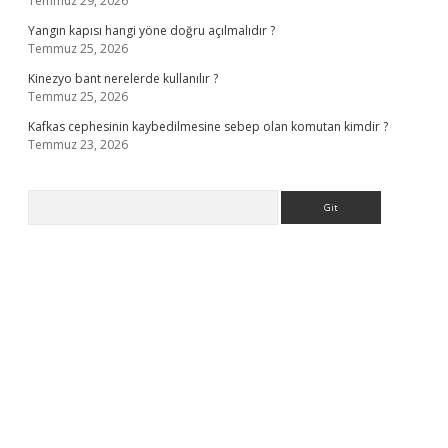
Temmuz 29, 2026
Yangın kapısı hangi yöne doğru açılmalıdır ?
Temmuz 25, 2026
Kinezyo bant nerelerde kullanılır ?
Temmuz 25, 2026
Kafkas cephesinin kaybedilmesine sebep olan komutan kimdir ?
Temmuz 23, 2026
Arama
perabet giriş
elexbett.net
tulipbetgiris.org