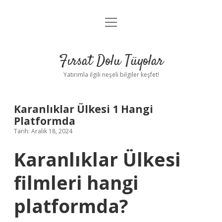
menüyü
Gizlilik Politikası
aç
Hakkımızda
Fırsat Dolu Tüyolar
Yasal Uyarı
Yatırımla ilgili neşeli bilgiler keşfet!
Karanlıklar Ülkesi 1 Hangi
Platformda
Tarih: Aralık 18, 2024
Karanlıklar Ülkesi
filmleri hangi
platformda?