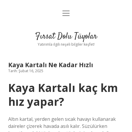
menüyü
Gizlilik Politikası
aç
Hakkımızda
Fırsat Dolu Tüyolar
Yasal Uyarı
Yatırımla ilgili neşeli bilgiler keşfet!
Kaya Kartalı Ne Kadar Hızlı
Tarih: Şubat 16, 2025
Kaya Kartalı kaç km
hız yapar?
Altın kartal, yerden gelen sıcak havayı kullanarak
daireler çizerek havada asılı kalır. Süzülürken