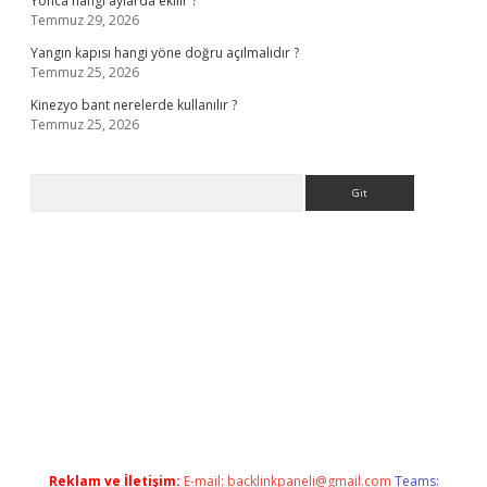
Yonca hangi aylarda ekilir ?
Temmuz 29, 2026
Yangın kapısı hangi yöne doğru açılmalıdır ?
Temmuz 25, 2026
Kinezyo bant nerelerde kullanılır ?
Temmuz 25, 2026
Arama
perabet giriş
elexbett.net
tulipbetgiris.org
Reklam ve İletişim:
E-mail:
backlinkpaneli@gmail.com
Teams: