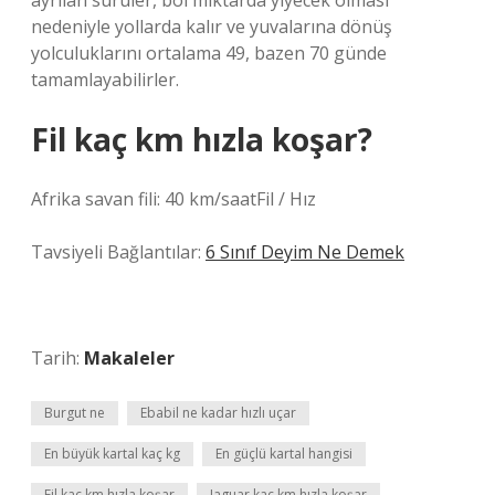
ayrılan sürüler, bol miktarda yiyecek olması
nedeniyle yollarda kalır ve yuvalarına dönüş
yolculuklarını ortalama 49, bazen 70 günde
tamamlayabilirler.
Fil kaç km hızla koşar?
Afrika savan fili: 40 km/saatFil / Hız
Tavsiyeli Bağlantılar:
6 Sınıf Deyim Ne Demek
Tarih:
Makaleler
Burgut ne
Ebabil ne kadar hızlı uçar
En büyük kartal kaç kg
En güçlü kartal hangisi
Fil kaç km hızla koşar
Jaguar kaç km hızla koşar