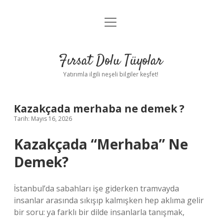
menüyü
Gizlilik Politikası
aç
Hakkımızda
Fırsat Dolu Tüyolar
Yasal Uyarı
Yatırımla ilgili neşeli bilgiler keşfet!
Kazakçada merhaba ne demek ?
Tarih: Mayıs 16, 2026
Kazakçada “Merhaba” Ne
Demek?
İstanbul’da sabahları işe giderken tramvayda
insanlar arasında sıkışıp kalmışken hep aklıma gelir
bir soru: ya farklı bir dilde insanlarla tanışmak,