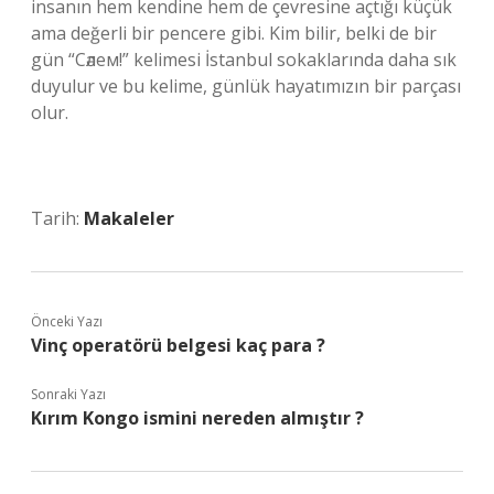
insanın hem kendine hem de çevresine açtığı küçük
ama değerli bir pencere gibi. Kim bilir, belki de bir
gün “Сәлем!” kelimesi İstanbul sokaklarında daha sık
duyulur ve bu kelime, günlük hayatımızın bir parçası
olur.
Tarih:
Makaleler
Önceki Yazı
Vinç operatörü belgesi kaç para ?
Sonraki Yazı
Kırım Kongo ismini nereden almıştır ?