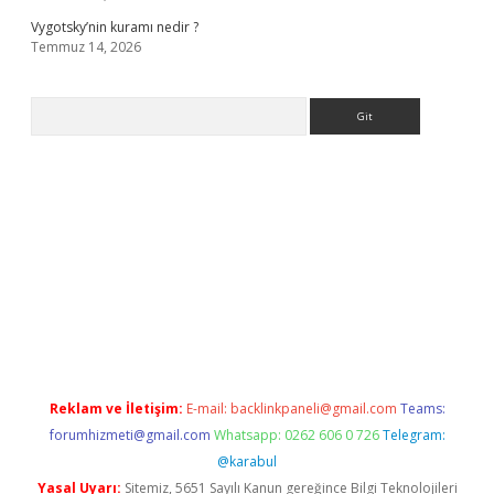
Vygotsky’nin kuramı nedir ?
Temmuz 14, 2026
Arama
doperabet giriş
elexbett.net
tulipbetgiris.org
Reklam ve İletişim:
E-mail:
backlinkpaneli@gmail.com
Teams:
forumhizmeti@gmail.com
Whatsapp: 0262 606 0 726
Telegram:
@karabul
Yasal Uyarı:
Sitemiz, 5651 Sayılı Kanun gereğince Bilgi Teknolojileri