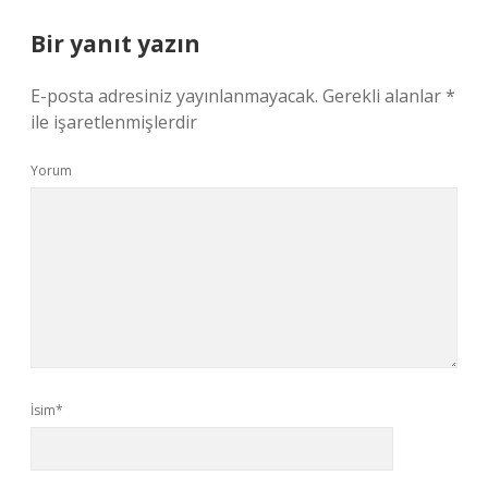
Bir yanıt yazın
E-posta adresiniz yayınlanmayacak.
Gerekli alanlar
*
ile işaretlenmişlerdir
Yorum
İsim*