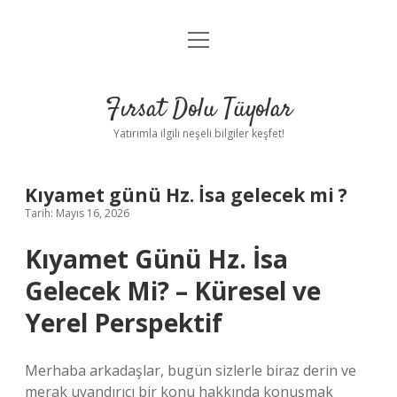
menüyü
Gizlilik Politikası
aç
Hakkımızda
Fırsat Dolu Tüyolar
Yasal Uyarı
Yatırımla ilgili neşeli bilgiler keşfet!
Kıyamet günü Hz. İsa gelecek mi ?
Tarih: Mayıs 16, 2026
Kıyamet Günü Hz. İsa
Gelecek Mi? – Küresel ve
Yerel Perspektif
Merhaba arkadaşlar, bugün sizlerle biraz derin ve
merak uyandırıcı bir konu hakkında konuşmak