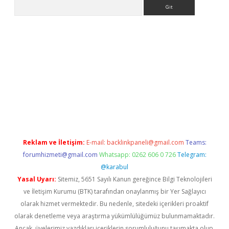
Arama
doperabet giriş
elexbett.net
tulipbetgiris.org
Reklam ve İletişim:
E-mail:
backlinkpaneli@gmail.com
Teams:
forumhizmeti@gmail.com
Whatsapp: 0262 606 0 726
Telegram:
@karabul
Yasal Uyarı:
Sitemiz, 5651 Sayılı Kanun gereğince Bilgi Teknolojileri
ve İletişim Kurumu (BTK) tarafından onaylanmış bir Yer Sağlayıcı
olarak hizmet vermektedir. Bu nedenle, sitedeki içerikleri proaktif
olarak denetleme veya araştırma yükümlülüğümüz bulunmamaktadır.
Ancak, üyelerimiz yazdıkları içeriklerin sorumluluğunu taşımakta olup,